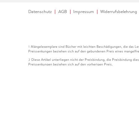
Datenschutz
AGB
Impressum
Widerrufsbelehrung
Mängelexemplare sind Bücher mit leichten Beschädigungen, die das Les
1
Preissenkungen beziehen sich auf den gebundenen Preis eines mangelfre
Diese Artikel unterliegen nicht der Preisbindung, die Preisbindung die
2
Preissenkungen beziehen sich auf den vorherigen Preis.
Durch Öffnen der Leseprobe willigen Sie ein, dass Daten an den Anbie
3
Der gebundene Preis dieses Artikels wird nach Ablauf des auf der Arti
4
Der Preisvergleich bezieht sich auf die unverbindliche Preisempfehlun
5
Der gebundene Preis dieses Artikels wurde vom Verlag gesenkt. Angabe
6
Die Preisbindung dieses Artikels wurde aufgehoben. Angaben zu Preis
7
Der gebundene Preis dieses Artikels wird nach Ablauf des auf der Arti
8
Ihr Gutschein SOMMER13 gilt bis einschließlich 10.08.2026. Sie könne
12
gültig für gesetzlich preisgebundene Artikel (deutschsprachige Bücher 
Gutscheinen und Geschenkkarten kombinierbar. Eine Barauszahlung ist ni