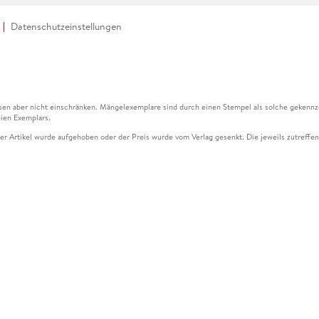
Datenschutzeinstellungen
en aber nicht einschränken. Mängelexemplare sind durch einen Stempel als solche gekennz
ien Exemplars.
ser Artikel wurde aufgehoben oder der Preis wurde vom Verlag gesenkt. Die jeweils zutreffend
ter der Leseprobe übermittelt werden.
kelseite dargestellten Datums vom Verlag angehoben.
g (UVP) des Herstellers.
n zu Preissenkungen beziehen sich auf den vorherigen Preis.
senkungen beziehen sich auf den letzten gebundenen Preis.
kelseite dargestellten Datums vom Verlag angehoben.
n den Gutschein ausschließlich online einlösen unter www.hugendubel.de. Keine Bestellung z
und eBooks) sowie für preisgebundene Kalender, tolino shine (4016621130466), tolino selec
cht möglich. Ein Weiterverkauf und der Handel des Gutscheincodes sind nicht gestattet.