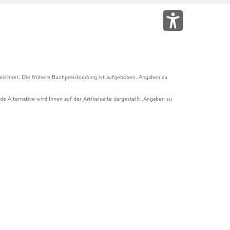
eichnet. Die frühere Buchpreisbindung ist aufgehoben. Angaben zu
e Alternative wird Ihnen auf der Artikelseite dargestellt. Angaben zu
ur Abholung mit Zahlung in der Filiale möglich. Der Gutschein ist nicht
t und das Hugendubel Hörbuch Abo. Der Gutschein ist nicht mit anderen