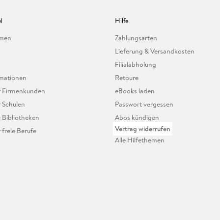
l
Hilfe
hmen
Zahlungsarten
Lieferung & Versandkosten
Filialabholung
mationen
Retoure
ür Firmenkunden
eBooks laden
r Schulen
Passwort vergessen
r Bibliotheken
Abos kündigen
Vertrag widerrufen
r freie Berufe
Alle Hilfethemen