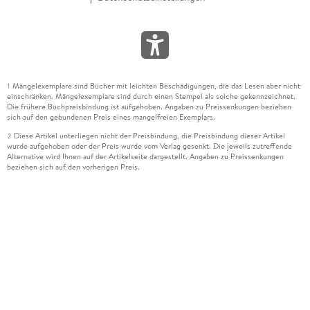
Mängelexemplare sind Bücher mit leichten Beschädigungen, die das Lesen aber nicht
1
einschränken. Mängelexemplare sind durch einen Stempel als solche gekennzeichnet.
Die frühere Buchpreisbindung ist aufgehoben. Angaben zu Preissenkungen beziehen
sich auf den gebundenen Preis eines mangelfreien Exemplars.
Diese Artikel unterliegen nicht der Preisbindung, die Preisbindung dieser Artikel
2
wurde aufgehoben oder der Preis wurde vom Verlag gesenkt. Die jeweils zutreffende
Alternative wird Ihnen auf der Artikelseite dargestellt. Angaben zu Preissenkungen
beziehen sich auf den vorherigen Preis.
Durch Öffnen der Leseprobe willigen Sie ein, dass Daten an den Anbieter der
3
Leseprobe übermittelt werden.
Der gebundene Preis dieses Artikels wird nach Ablauf des auf der Artikelseite
4
dargestellten Datums vom Verlag angehoben.
Der Preisvergleich bezieht sich auf die unverbindliche Preisempfehlung (UVP) des
5
Herstellers.
Der gebundene Preis dieses Artikels wurde vom Verlag gesenkt. Angaben zu
6
Preissenkungen beziehen sich auf den vorherigen Preis.
Die Preisbindung dieses Artikels wurde aufgehoben. Angaben zu Preissenkungen
7