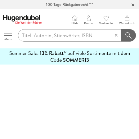
100 Tage Rückgaberecht***
Abholung in über 100 Filialen
Filiale
Konto
Merkzettel
Warenkorb
Hugendubel
Menu
Summer Sale:
13% Rabatt
auf viele Sortimente mit dem
12
mehr
Code
SOMMER13
erfahren