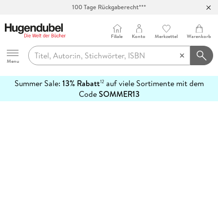
100 Tage Rückgaberecht***
Abholung in über 100 Filialen
Filiale
Konto
Merkzettel
Warenkorb
Hugendubel
Menu
Summer Sale:
13% Rabatt
auf viele Sortimente mit dem
12
mehr
Code
SOMMER13
erfahren