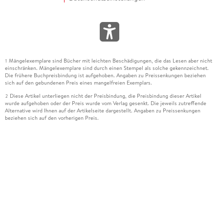
Mängelexemplare sind Bücher mit leichten Beschädigungen, die das Lesen aber nicht
1
einschränken. Mängelexemplare sind durch einen Stempel als solche gekennzeichnet.
Die frühere Buchpreisbindung ist aufgehoben. Angaben zu Preissenkungen beziehen
sich auf den gebundenen Preis eines mangelfreien Exemplars.
Diese Artikel unterliegen nicht der Preisbindung, die Preisbindung dieser Artikel
2
wurde aufgehoben oder der Preis wurde vom Verlag gesenkt. Die jeweils zutreffende
Alternative wird Ihnen auf der Artikelseite dargestellt. Angaben zu Preissenkungen
beziehen sich auf den vorherigen Preis.
Durch Öffnen der Leseprobe willigen Sie ein, dass Daten an den Anbieter der
3
Leseprobe übermittelt werden.
Der gebundene Preis dieses Artikels wird nach Ablauf des auf der Artikelseite
4
dargestellten Datums vom Verlag angehoben.
Der Preisvergleich bezieht sich auf die unverbindliche Preisempfehlung (UVP) des
5
Herstellers.
Der gebundene Preis dieses Artikels wurde vom Verlag gesenkt. Angaben zu
6
Preissenkungen beziehen sich auf den vorherigen Preis.
Die Preisbindung dieses Artikels wurde aufgehoben. Angaben zu Preissenkungen
7