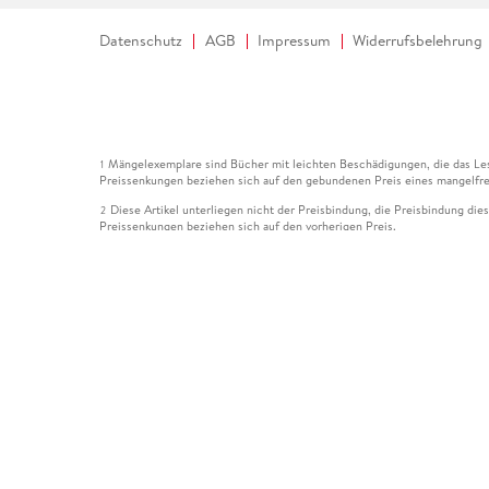
Datenschutz
AGB
Impressum
Widerrufsbelehrung
Mängelexemplare sind Bücher mit leichten Beschädigungen, die das Les
1
Preissenkungen beziehen sich auf den gebundenen Preis eines mangelfre
Diese Artikel unterliegen nicht der Preisbindung, die Preisbindung die
2
Preissenkungen beziehen sich auf den vorherigen Preis.
Durch Öffnen der Leseprobe willigen Sie ein, dass Daten an den Anbie
3
Der gebundene Preis dieses Artikels wird nach Ablauf des auf der Arti
4
Der Preisvergleich bezieht sich auf die unverbindliche Preisempfehlun
5
Der gebundene Preis dieses Artikels wurde vom Verlag gesenkt. Angabe
6
Die Preisbindung dieses Artikels wurde aufgehoben. Angaben zu Preis
7
Der gebundene Preis dieses Artikels wird nach Ablauf des auf der Arti
8
Ihr Gutschein SOMMER13 gilt bis einschließlich 10.08.2026. Sie könne
12
gültig für gesetzlich preisgebundene Artikel (deutschsprachige Bücher 
Gutscheinen und Geschenkkarten kombinierbar. Eine Barauszahlung ist ni