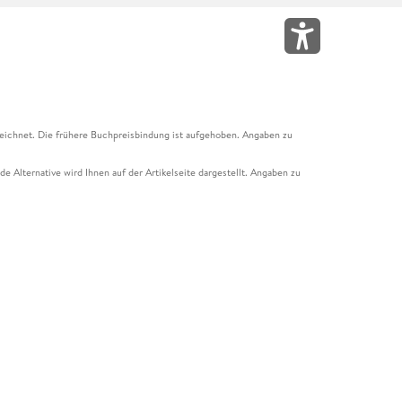
eichnet. Die frühere Buchpreisbindung ist aufgehoben. Angaben zu
e Alternative wird Ihnen auf der Artikelseite dargestellt. Angaben zu
ur Abholung mit Zahlung in der Filiale möglich. Der Gutschein ist nicht
t und das Hugendubel Hörbuch Abo. Der Gutschein ist nicht mit anderen