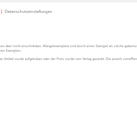
Datenschutzeinstellungen
en aber nicht einschränken. Mängelexemplare sind durch einen Stempel als solche gekennz
ien Exemplars.
ser Artikel wurde aufgehoben oder der Preis wurde vom Verlag gesenkt. Die jeweils zutreffend
ter der Leseprobe übermittelt werden.
kelseite dargestellten Datums vom Verlag angehoben.
g (UVP) des Herstellers.
n zu Preissenkungen beziehen sich auf den vorherigen Preis.
senkungen beziehen sich auf den letzten gebundenen Preis.
kelseite dargestellten Datums vom Verlag angehoben.
n den Gutschein ausschließlich online einlösen unter www.hugendubel.de. Keine Bestellung z
und eBooks) sowie für preisgebundene Kalender, tolino shine (4016621130466), tolino selec
cht möglich. Ein Weiterverkauf und der Handel des Gutscheincodes sind nicht gestattet.