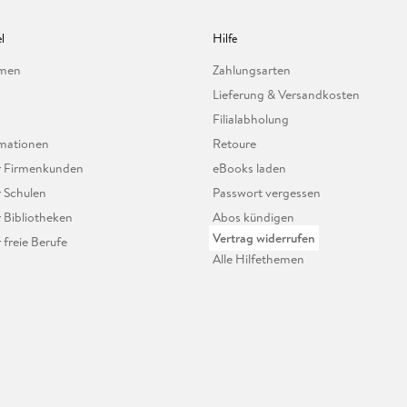
l
Hilfe
hmen
Zahlungsarten
Lieferung & Versandkosten
Filialabholung
mationen
Retoure
ür Firmenkunden
eBooks laden
r Schulen
Passwort vergessen
r Bibliotheken
Abos kündigen
Vertrag widerrufen
r freie Berufe
Alle Hilfethemen