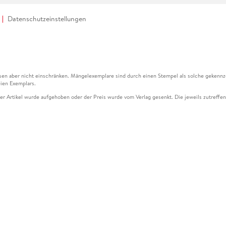
Datenschutzeinstellungen
en aber nicht einschränken. Mängelexemplare sind durch einen Stempel als solche gekennz
ien Exemplars.
ser Artikel wurde aufgehoben oder der Preis wurde vom Verlag gesenkt. Die jeweils zutreffend
ter der Leseprobe übermittelt werden.
kelseite dargestellten Datums vom Verlag angehoben.
g (UVP) des Herstellers.
n zu Preissenkungen beziehen sich auf den vorherigen Preis.
senkungen beziehen sich auf den letzten gebundenen Preis.
kelseite dargestellten Datums vom Verlag angehoben.
n den Gutschein ausschließlich online einlösen unter www.hugendubel.de. Keine Bestellung z
und eBooks) sowie für preisgebundene Kalender, tolino shine (4016621130466), tolino selec
cht möglich. Ein Weiterverkauf und der Handel des Gutscheincodes sind nicht gestattet.