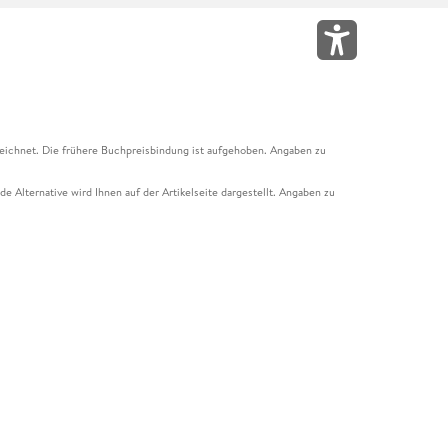
eichnet. Die frühere Buchpreisbindung ist aufgehoben. Angaben zu
e Alternative wird Ihnen auf der Artikelseite dargestellt. Angaben zu
ur Abholung mit Zahlung in der Filiale möglich. Der Gutschein ist nicht
t und das Hugendubel Hörbuch Abo. Der Gutschein ist nicht mit anderen