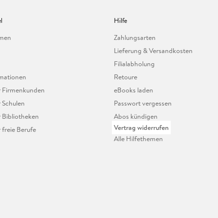
l
Hilfe
hmen
Zahlungsarten
Lieferung & Versandkosten
Filialabholung
mationen
Retoure
ür Firmenkunden
eBooks laden
r Schulen
Passwort vergessen
r Bibliotheken
Abos kündigen
Vertrag widerrufen
r freie Berufe
Alle Hilfethemen