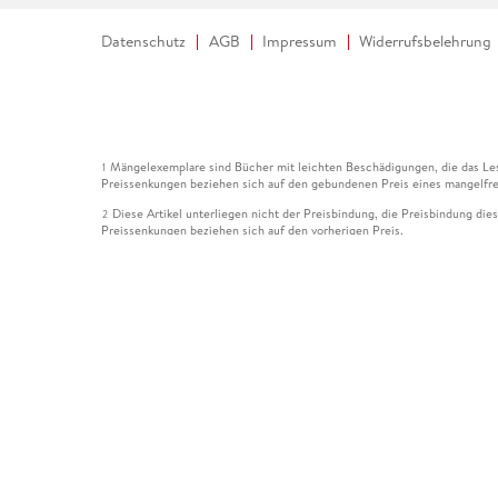
Datenschutz
AGB
Impressum
Widerrufsbelehrung
Mängelexemplare sind Bücher mit leichten Beschädigungen, die das Les
1
Preissenkungen beziehen sich auf den gebundenen Preis eines mangelfre
Diese Artikel unterliegen nicht der Preisbindung, die Preisbindung die
2
Preissenkungen beziehen sich auf den vorherigen Preis.
Durch Öffnen der Leseprobe willigen Sie ein, dass Daten an den Anbie
3
Der gebundene Preis dieses Artikels wird nach Ablauf des auf der Arti
4
Der Preisvergleich bezieht sich auf die unverbindliche Preisempfehlun
5
Der gebundene Preis dieses Artikels wurde vom Verlag gesenkt. Angabe
6
Die Preisbindung dieses Artikels wurde aufgehoben. Angaben zu Preis
7
Der gebundene Preis dieses Artikels wird nach Ablauf des auf der Arti
8
Ihr Gutschein SOMMER13 gilt bis einschließlich 10.08.2026. Sie könne
12
gültig für gesetzlich preisgebundene Artikel (deutschsprachige Bücher 
Gutscheinen und Geschenkkarten kombinierbar. Eine Barauszahlung ist ni