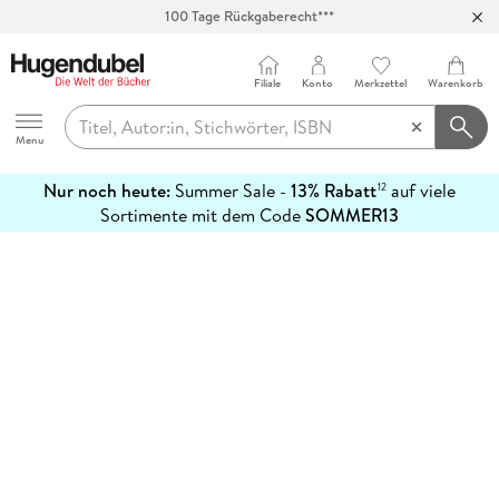
100 Tage Rückgaberecht***
Abholung in über 100 Filialen
Filiale
Konto
Merkzettel
Warenkorb
Hugendubel
Menu
Nur noch heute:
Summer Sale -
13% Rabatt
auf viele
12
mehr
Sortimente mit dem Code
SOMMER13
erfahren