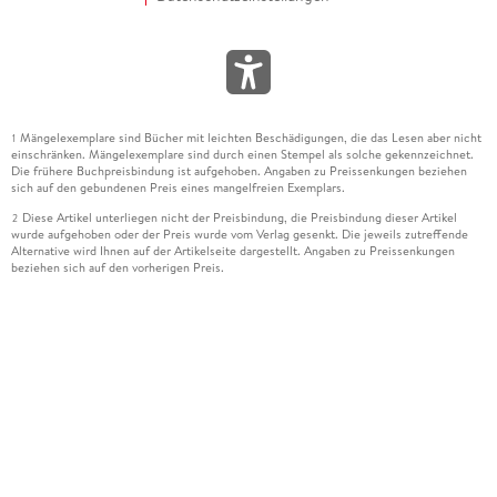
Mängelexemplare sind Bücher mit leichten Beschädigungen, die das Lesen aber nicht
1
einschränken. Mängelexemplare sind durch einen Stempel als solche gekennzeichnet.
Die frühere Buchpreisbindung ist aufgehoben. Angaben zu Preissenkungen beziehen
sich auf den gebundenen Preis eines mangelfreien Exemplars.
Diese Artikel unterliegen nicht der Preisbindung, die Preisbindung dieser Artikel
2
wurde aufgehoben oder der Preis wurde vom Verlag gesenkt. Die jeweils zutreffende
Alternative wird Ihnen auf der Artikelseite dargestellt. Angaben zu Preissenkungen
beziehen sich auf den vorherigen Preis.
Durch Öffnen der Leseprobe willigen Sie ein, dass Daten an den Anbieter der
3
Leseprobe übermittelt werden.
Der gebundene Preis dieses Artikels wird nach Ablauf des auf der Artikelseite
4
dargestellten Datums vom Verlag angehoben.
Der Preisvergleich bezieht sich auf die unverbindliche Preisempfehlung (UVP) des
5
Herstellers.
Der gebundene Preis dieses Artikels wurde vom Verlag gesenkt. Angaben zu
6
Preissenkungen beziehen sich auf den vorherigen Preis.
Die Preisbindung dieses Artikels wurde aufgehoben. Angaben zu Preissenkungen
7