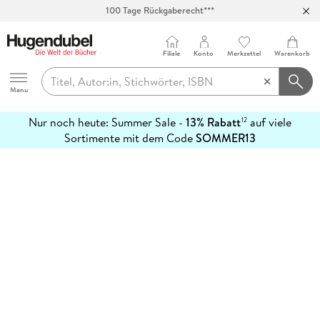
100 Tage Rückgaberecht***
Abholung in über 100 Filialen
Filiale
Konto
Merkzettel
Warenkorb
Hugendubel
Menu
Nur noch heute: Summer Sale -
13% Rabatt
auf viele
12
mehr
Sortimente mit dem Code
SOMMER13
erfahren