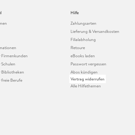
l
Hilfe
hmen
Zahlungsarten
Lieferung & Versandkosten
Filialabholung
mationen
Retoure
ür Firmenkunden
eBooks laden
r Schulen
Passwort vergessen
r Bibliotheken
Abos kündigen
Vertrag widerrufen
r freie Berufe
Alle Hilfethemen