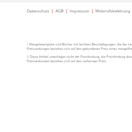
Datenschutz
AGB
Impressum
Widerrufsbelehrung
Mängelexemplare sind Bücher mit leichten Beschädigungen, die das Les
1
Preissenkungen beziehen sich auf den gebundenen Preis eines mangelfre
Diese Artikel unterliegen nicht der Preisbindung, die Preisbindung die
2
Preissenkungen beziehen sich auf den vorherigen Preis.
Durch Öffnen der Leseprobe willigen Sie ein, dass Daten an den Anbie
3
Der gebundene Preis dieses Artikels wird nach Ablauf des auf der Arti
4
Der Preisvergleich bezieht sich auf die unverbindliche Preisempfehlun
5
Der gebundene Preis dieses Artikels wurde vom Verlag gesenkt. Angabe
6
Die Preisbindung dieses Artikels wurde aufgehoben. Angaben zu Preis
7
Der gebundene Preis dieses Artikels wird nach Ablauf des auf der Arti
8
Ihr Gutschein SOMMER13 gilt bis einschließlich 10.08.2026. Sie könne
12
gültig für gesetzlich preisgebundene Artikel (deutschsprachige Bücher 
Gutscheinen und Geschenkkarten kombinierbar. Eine Barauszahlung ist ni