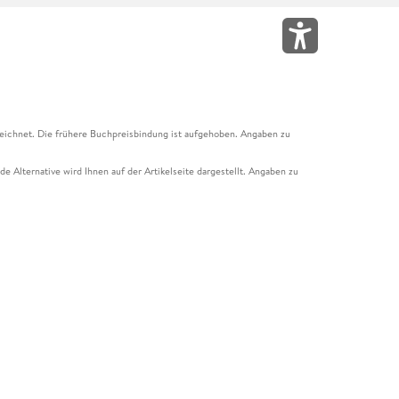
eichnet. Die frühere Buchpreisbindung ist aufgehoben. Angaben zu
e Alternative wird Ihnen auf der Artikelseite dargestellt. Angaben zu
ur Abholung mit Zahlung in der Filiale möglich. Der Gutschein ist nicht
t und das Hugendubel Hörbuch Abo. Der Gutschein ist nicht mit anderen