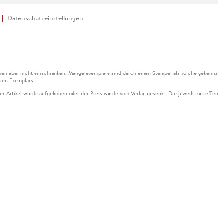
Datenschutzeinstellungen
en aber nicht einschränken. Mängelexemplare sind durch einen Stempel als solche gekennz
ien Exemplars.
ser Artikel wurde aufgehoben oder der Preis wurde vom Verlag gesenkt. Die jeweils zutreffend
ter der Leseprobe übermittelt werden.
kelseite dargestellten Datums vom Verlag angehoben.
g (UVP) des Herstellers.
n zu Preissenkungen beziehen sich auf den vorherigen Preis.
senkungen beziehen sich auf den letzten gebundenen Preis.
kelseite dargestellten Datums vom Verlag angehoben.
n den Gutschein ausschließlich online einlösen unter www.hugendubel.de. Keine Bestellung z
und eBooks) sowie für preisgebundene Kalender, tolino shine (4016621130466), tolino selec
cht möglich. Ein Weiterverkauf und der Handel des Gutscheincodes sind nicht gestattet.