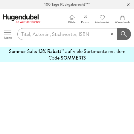
100 Tage Rückgaberecht***
Abholung in über 100 Filialen
Filiale
Konto
Merkzettel
Warenkorb
Hugendubel
Menu
Summer Sale:
13% Rabatt
auf viele Sortimente mit dem
12
mehr
Code
SOMMER13
erfahren