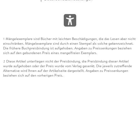
Mängelexemplare sind Bücher mit leichten Beschädigungen, die das Lesen aber nicht
1
einschränken. Mängelexemplare sind durch einen Stempel als solche gekennzeichnet.
Die frühere Buchpreisbindung ist aufgehoben. Angaben zu Preissenkungen beziehen
sich auf den gebundenen Preis eines mangelfreien Exemplars.
Diese Artikel unterliegen nicht der Preisbindung, die Preisbindung dieser Artikel
2
wurde aufgehoben oder der Preis wurde vom Verlag gesenkt. Die jeweils zutreffende
Alternative wird Ihnen auf der Artikelseite dargestellt. Angaben zu Preissenkungen
beziehen sich auf den vorherigen Preis.
Durch Öffnen der Leseprobe willigen Sie ein, dass Daten an den Anbieter der
3
Leseprobe übermittelt werden.
Der gebundene Preis dieses Artikels wird nach Ablauf des auf der Artikelseite
4
dargestellten Datums vom Verlag angehoben.
Der Preisvergleich bezieht sich auf die unverbindliche Preisempfehlung (UVP) des
5
Herstellers.
Der gebundene Preis dieses Artikels wurde vom Verlag gesenkt. Angaben zu
6
Preissenkungen beziehen sich auf den vorherigen Preis.
Die Preisbindung dieses Artikels wurde aufgehoben. Angaben zu Preissenkungen
7