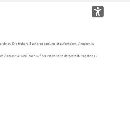
eichnet. Die frühere Buchpreisbindung ist aufgehoben. Angaben zu
e Alternative wird Ihnen auf der Artikelseite dargestellt. Angaben zu
ur Abholung mit Zahlung in der Filiale möglich. Der Gutschein ist nicht
t und das Hugendubel Hörbuch Abo. Der Gutschein ist nicht mit anderen