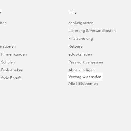
l
Hilfe
hmen
Zahlungsarten
Lieferung & Versandkosten
Filialabholung
mationen
Retoure
ür Firmenkunden
eBooks laden
r Schulen
Passwort vergessen
r Bibliotheken
Abos kündigen
Vertrag widerrufen
r freie Berufe
Alle Hilfethemen