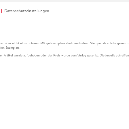
Datenschutzeinstellungen
en aber nicht einschränken. Mängelexemplare sind durch einen Stempel als solche gekennz
ien Exemplars.
ser Artikel wurde aufgehoben oder der Preis wurde vom Verlag gesenkt. Die jeweils zutreffend
ter der Leseprobe übermittelt werden.
kelseite dargestellten Datums vom Verlag angehoben.
g (UVP) des Herstellers.
n zu Preissenkungen beziehen sich auf den vorherigen Preis.
senkungen beziehen sich auf den letzten gebundenen Preis.
kelseite dargestellten Datums vom Verlag angehoben.
n den Gutschein ausschließlich online einlösen unter www.hugendubel.de. Keine Bestellung z
und eBooks) sowie für preisgebundene Kalender, tolino shine (4016621130466), tolino selec
cht möglich. Ein Weiterverkauf und der Handel des Gutscheincodes sind nicht gestattet.