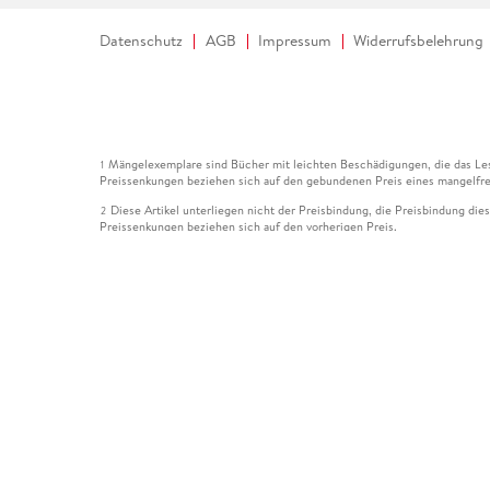
Datenschutz
AGB
Impressum
Widerrufsbelehrung
Mängelexemplare sind Bücher mit leichten Beschädigungen, die das Les
1
Preissenkungen beziehen sich auf den gebundenen Preis eines mangelfre
Diese Artikel unterliegen nicht der Preisbindung, die Preisbindung die
2
Preissenkungen beziehen sich auf den vorherigen Preis.
Durch Öffnen der Leseprobe willigen Sie ein, dass Daten an den Anbie
3
Der gebundene Preis dieses Artikels wird nach Ablauf des auf der Arti
4
Der Preisvergleich bezieht sich auf die unverbindliche Preisempfehlun
5
Der gebundene Preis dieses Artikels wurde vom Verlag gesenkt. Angabe
6
Die Preisbindung dieses Artikels wurde aufgehoben. Angaben zu Preis
7
Der gebundene Preis dieses Artikels wird nach Ablauf des auf der Arti
8
Ihr Gutschein SOMMER13 gilt bis einschließlich 10.08.2026. Sie könne
12
gültig für gesetzlich preisgebundene Artikel (deutschsprachige Bücher 
Gutscheinen und Geschenkkarten kombinierbar. Eine Barauszahlung ist ni