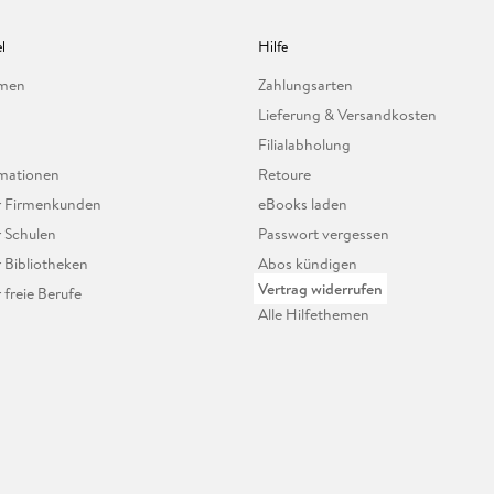
l
Hilfe
hmen
Zahlungsarten
Lieferung & Versandkosten
Filialabholung
mationen
Retoure
ür Firmenkunden
eBooks laden
r Schulen
Passwort vergessen
r Bibliotheken
Abos kündigen
Vertrag widerrufen
r freie Berufe
Alle Hilfethemen