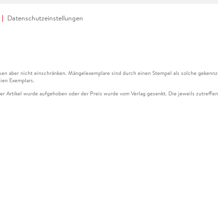
Datenschutzeinstellungen
en aber nicht einschränken. Mängelexemplare sind durch einen Stempel als solche gekennz
ien Exemplars.
ser Artikel wurde aufgehoben oder der Preis wurde vom Verlag gesenkt. Die jeweils zutreffend
ter der Leseprobe übermittelt werden.
kelseite dargestellten Datums vom Verlag angehoben.
g (UVP) des Herstellers.
n zu Preissenkungen beziehen sich auf den vorherigen Preis.
senkungen beziehen sich auf den letzten gebundenen Preis.
kelseite dargestellten Datums vom Verlag angehoben.
n den Gutschein ausschließlich online einlösen unter www.hugendubel.de. Keine Bestellung z
und eBooks) sowie für preisgebundene Kalender, tolino shine (4016621130466), tolino selec
cht möglich. Ein Weiterverkauf und der Handel des Gutscheincodes sind nicht gestattet.