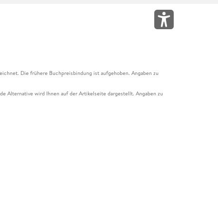
eichnet. Die frühere Buchpreisbindung ist aufgehoben. Angaben zu
e Alternative wird Ihnen auf der Artikelseite dargestellt. Angaben zu
ur Abholung mit Zahlung in der Filiale möglich. Der Gutschein ist nicht
t und das Hugendubel Hörbuch Abo. Der Gutschein ist nicht mit anderen