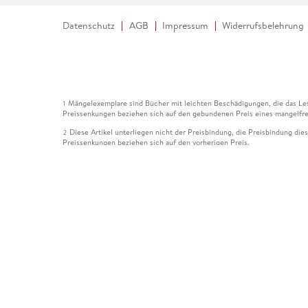
Datenschutz
AGB
Impressum
Widerrufsbelehrung
Mängelexemplare sind Bücher mit leichten Beschädigungen, die das Les
1
Preissenkungen beziehen sich auf den gebundenen Preis eines mangelfre
Diese Artikel unterliegen nicht der Preisbindung, die Preisbindung die
2
Preissenkungen beziehen sich auf den vorherigen Preis.
Durch Öffnen der Leseprobe willigen Sie ein, dass Daten an den Anbie
3
Der gebundene Preis dieses Artikels wird nach Ablauf des auf der Arti
4
Der Preisvergleich bezieht sich auf die unverbindliche Preisempfehlun
5
Der gebundene Preis dieses Artikels wurde vom Verlag gesenkt. Angabe
6
Die Preisbindung dieses Artikels wurde aufgehoben. Angaben zu Preis
7
Der gebundene Preis dieses Artikels wird nach Ablauf des auf der Arti
8
Ihr Gutschein SOMMER13 gilt bis einschließlich 10.08.2026. Sie könne
12
gültig für gesetzlich preisgebundene Artikel (deutschsprachige Bücher 
Gutscheinen und Geschenkkarten kombinierbar. Eine Barauszahlung ist ni