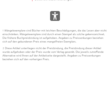
Mängelexemplare sind Bücher mit leichten Beschädigungen, die das Lesen aber nicht
1
einschränken. Mängelexemplare sind durch einen Stempel als solche gekennzeichnet.
Die frühere Buchpreisbindung ist aufgehoben. Angaben zu Preissenkungen beziehen
sich auf den gebundenen Preis eines mangelfreien Exemplars.
Diese Artikel unterliegen nicht der Preisbindung, die Preisbindung dieser Artikel
2
wurde aufgehoben oder der Preis wurde vom Verlag gesenkt. Die jeweils zutreffende
Alternative wird Ihnen auf der Artikelseite dargestellt. Angaben zu Preissenkungen
beziehen sich auf den vorherigen Preis.
Durch Öffnen der Leseprobe willigen Sie ein, dass Daten an den Anbieter der
3
Leseprobe übermittelt werden.
Der gebundene Preis dieses Artikels wird nach Ablauf des auf der Artikelseite
4
dargestellten Datums vom Verlag angehoben.
Der Preisvergleich bezieht sich auf die unverbindliche Preisempfehlung (UVP) des
5
Herstellers.
Der gebundene Preis dieses Artikels wurde vom Verlag gesenkt. Angaben zu
6
Preissenkungen beziehen sich auf den vorherigen Preis.
Die Preisbindung dieses Artikels wurde aufgehoben. Angaben zu Preissenkungen
7