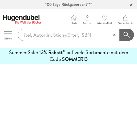
100 Tage Rückgaberecht***
Abholung in über 100 Filialen
Filiale
Konto
Merkzettel
Warenkorb
Hugendubel
Menu
Summer Sale:
13% Rabatt
auf viele Sortimente mit dem
12
mehr
Code
SOMMER13
erfahren