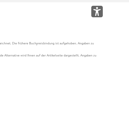
eichnet. Die frühere Buchpreisbindung ist aufgehoben. Angaben zu
e Alternative wird Ihnen auf der Artikelseite dargestellt. Angaben zu
ur Abholung mit Zahlung in der Filiale möglich. Der Gutschein ist nicht
t und das Hugendubel Hörbuch Abo. Der Gutschein ist nicht mit anderen