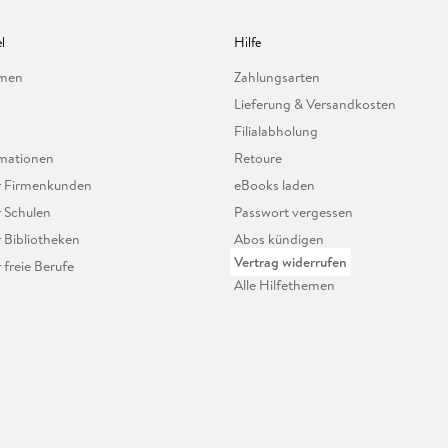
l
Hilfe
hmen
Zahlungsarten
Lieferung & Versandkosten
Filialabholung
mationen
Retoure
ür Firmenkunden
eBooks laden
r Schulen
Passwort vergessen
r Bibliotheken
Abos kündigen
Vertrag widerrufen
r freie Berufe
Alle Hilfethemen