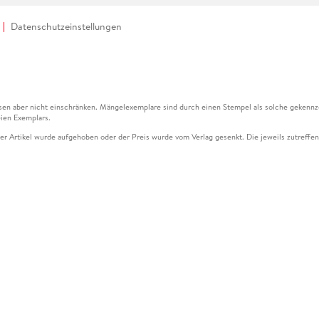
Datenschutzeinstellungen
en aber nicht einschränken. Mängelexemplare sind durch einen Stempel als solche gekennz
ien Exemplars.
ser Artikel wurde aufgehoben oder der Preis wurde vom Verlag gesenkt. Die jeweils zutreffend
ter der Leseprobe übermittelt werden.
kelseite dargestellten Datums vom Verlag angehoben.
g (UVP) des Herstellers.
n zu Preissenkungen beziehen sich auf den vorherigen Preis.
senkungen beziehen sich auf den letzten gebundenen Preis.
kelseite dargestellten Datums vom Verlag angehoben.
n den Gutschein ausschließlich online einlösen unter www.hugendubel.de. Keine Bestellung z
und eBooks) sowie für preisgebundene Kalender, tolino shine (4016621130466), tolino selec
cht möglich. Ein Weiterverkauf und der Handel des Gutscheincodes sind nicht gestattet.