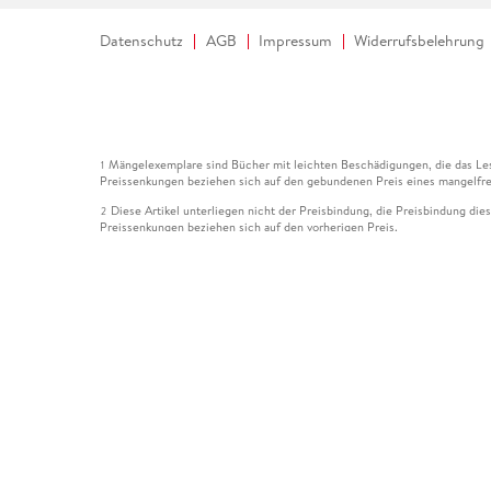
Datenschutz
AGB
Impressum
Widerrufsbelehrung
Mängelexemplare sind Bücher mit leichten Beschädigungen, die das Les
1
Preissenkungen beziehen sich auf den gebundenen Preis eines mangelfre
Diese Artikel unterliegen nicht der Preisbindung, die Preisbindung die
2
Preissenkungen beziehen sich auf den vorherigen Preis.
Durch Öffnen der Leseprobe willigen Sie ein, dass Daten an den Anbie
3
Der gebundene Preis dieses Artikels wird nach Ablauf des auf der Arti
4
Der Preisvergleich bezieht sich auf die unverbindliche Preisempfehlun
5
Der gebundene Preis dieses Artikels wurde vom Verlag gesenkt. Angabe
6
Die Preisbindung dieses Artikels wurde aufgehoben. Angaben zu Preis
7
Der gebundene Preis dieses Artikels wird nach Ablauf des auf der Arti
8
Ihr Gutschein SOMMER13 gilt bis einschließlich 10.08.2026. Sie könne
12
gültig für gesetzlich preisgebundene Artikel (deutschsprachige Bücher 
Gutscheinen und Geschenkkarten kombinierbar. Eine Barauszahlung ist ni