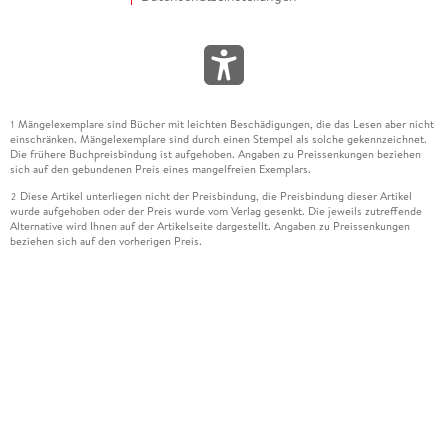
Mängelexemplare sind Bücher mit leichten Beschädigungen, die das Lesen aber nicht
1
einschränken. Mängelexemplare sind durch einen Stempel als solche gekennzeichnet.
Die frühere Buchpreisbindung ist aufgehoben. Angaben zu Preissenkungen beziehen
sich auf den gebundenen Preis eines mangelfreien Exemplars.
Diese Artikel unterliegen nicht der Preisbindung, die Preisbindung dieser Artikel
2
wurde aufgehoben oder der Preis wurde vom Verlag gesenkt. Die jeweils zutreffende
Alternative wird Ihnen auf der Artikelseite dargestellt. Angaben zu Preissenkungen
beziehen sich auf den vorherigen Preis.
Durch Öffnen der Leseprobe willigen Sie ein, dass Daten an den Anbieter der
3
Leseprobe übermittelt werden.
Der gebundene Preis dieses Artikels wird nach Ablauf des auf der Artikelseite
4
dargestellten Datums vom Verlag angehoben.
Der Preisvergleich bezieht sich auf die unverbindliche Preisempfehlung (UVP) des
5
Herstellers.
Der gebundene Preis dieses Artikels wurde vom Verlag gesenkt. Angaben zu
6
Preissenkungen beziehen sich auf den vorherigen Preis.
Die Preisbindung dieses Artikels wurde aufgehoben. Angaben zu Preissenkungen
7