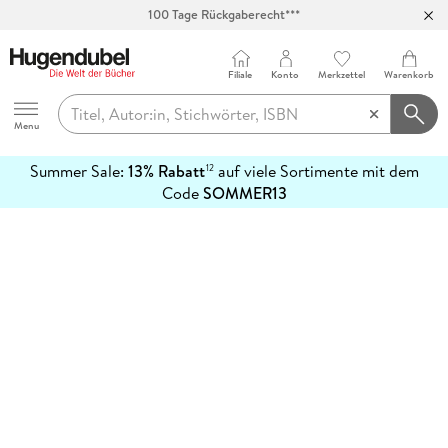
100 Tage Rückgaberecht***
Abholung in über 100 Filialen
Filiale
Konto
Merkzettel
Warenkorb
Hugendubel
Menu
Summer Sale:
13% Rabatt
auf viele Sortimente mit dem
12
mehr
Code
SOMMER13
erfahren