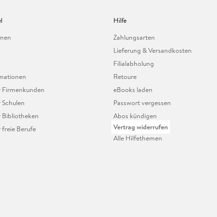
l
Hilfe
hmen
Zahlungsarten
Lieferung & Versandkosten
Filialabholung
mationen
Retoure
ür Firmenkunden
eBooks laden
r Schulen
Passwort vergessen
r Bibliotheken
Abos kündigen
Vertrag widerrufen
r freie Berufe
Alle Hilfethemen