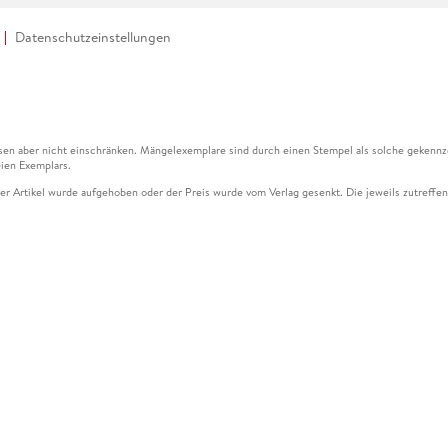
Datenschutzeinstellungen
en aber nicht einschränken. Mängelexemplare sind durch einen Stempel als solche gekennz
ien Exemplars.
ser Artikel wurde aufgehoben oder der Preis wurde vom Verlag gesenkt. Die jeweils zutreffend
ter der Leseprobe übermittelt werden.
kelseite dargestellten Datums vom Verlag angehoben.
g (UVP) des Herstellers.
n zu Preissenkungen beziehen sich auf den vorherigen Preis.
senkungen beziehen sich auf den letzten gebundenen Preis.
kelseite dargestellten Datums vom Verlag angehoben.
n den Gutschein ausschließlich online einlösen unter www.hugendubel.de. Keine Bestellung z
und eBooks) sowie für preisgebundene Kalender, tolino shine (4016621130466), tolino selec
cht möglich. Ein Weiterverkauf und der Handel des Gutscheincodes sind nicht gestattet.