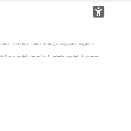
eichnet. Die frühere Buchpreisbindung ist aufgehoben. Angaben zu
e Alternative wird Ihnen auf der Artikelseite dargestellt. Angaben zu
ur Abholung mit Zahlung in der Filiale möglich. Der Gutschein ist nicht
t und das Hugendubel Hörbuch Abo. Der Gutschein ist nicht mit anderen