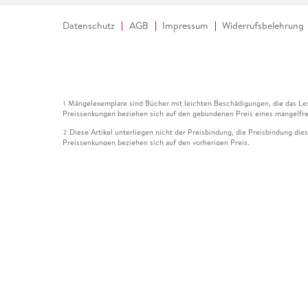
Datenschutz
AGB
Impressum
Widerrufsbelehrung
Mängelexemplare sind Bücher mit leichten Beschädigungen, die das Les
1
Preissenkungen beziehen sich auf den gebundenen Preis eines mangelfre
Diese Artikel unterliegen nicht der Preisbindung, die Preisbindung die
2
Preissenkungen beziehen sich auf den vorherigen Preis.
Durch Öffnen der Leseprobe willigen Sie ein, dass Daten an den Anbie
3
Der gebundene Preis dieses Artikels wird nach Ablauf des auf der Arti
4
Der Preisvergleich bezieht sich auf die unverbindliche Preisempfehlun
5
Der gebundene Preis dieses Artikels wurde vom Verlag gesenkt. Angabe
6
Die Preisbindung dieses Artikels wurde aufgehoben. Angaben zu Preis
7
Der gebundene Preis dieses Artikels wird nach Ablauf des auf der Arti
8
Ihr Gutschein SOMMER13 gilt bis einschließlich 10.08.2026. Sie könne
12
gültig für gesetzlich preisgebundene Artikel (deutschsprachige Bücher 
Gutscheinen und Geschenkkarten kombinierbar. Eine Barauszahlung ist ni