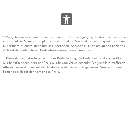
Mängelexemplare sind Bücher mit leichten Beschädigungen, die das Lesen aber nicht
1
einschränken. Mängelexemplare sind durch einen Stempel als solche gekennzeichnet.
Die frühere Buchpreisbindung ist aufgehoben. Angaben zu Preissenkungen beziehen
sich auf den gebundenen Preis eines mangelfreien Exemplars.
Diese Artikel unterliegen nicht der Preisbindung, die Preisbindung dieser Artikel
2
wurde aufgehoben oder der Preis wurde vom Verlag gesenkt. Die jeweils zutreffende
Alternative wird Ihnen auf der Artikelseite dargestellt. Angaben zu Preissenkungen
beziehen sich auf den vorherigen Preis.
Durch Öffnen der Leseprobe willigen Sie ein, dass Daten an den Anbieter der
3
Leseprobe übermittelt werden.
Der gebundene Preis dieses Artikels wird nach Ablauf des auf der Artikelseite
4
dargestellten Datums vom Verlag angehoben.
Der Preisvergleich bezieht sich auf die unverbindliche Preisempfehlung (UVP) des
5
Herstellers.
Der gebundene Preis dieses Artikels wurde vom Verlag gesenkt. Angaben zu
6
Preissenkungen beziehen sich auf den vorherigen Preis.
Die Preisbindung dieses Artikels wurde aufgehoben. Angaben zu Preissenkungen
7