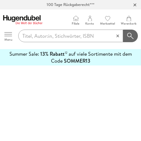
100 Tage Rückgaberecht***
Abholung in über 100 Filialen
Filiale
Konto
Merkzettel
Warenkorb
Hugendubel
Menu
Summer Sale:
13% Rabatt
auf viele Sortimente mit dem
12
mehr
Code
SOMMER13
erfahren