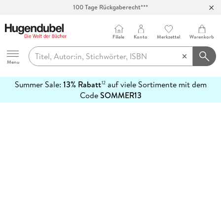
100 Tage Rückgaberecht***
Abholung in über 100 Filialen
Filiale
Konto
Merkzettel
Warenkorb
Hugendubel
Menu
Summer Sale:
13% Rabatt
auf viele Sortimente mit dem
12
mehr
Code
SOMMER13
erfahren