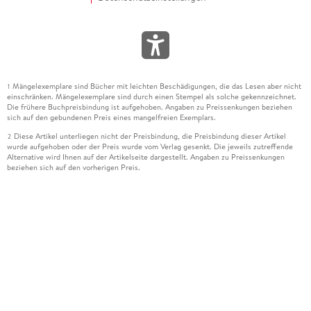
Mängelexemplare sind Bücher mit leichten Beschädigungen, die das Lesen aber nicht
1
einschränken. Mängelexemplare sind durch einen Stempel als solche gekennzeichnet.
Die frühere Buchpreisbindung ist aufgehoben. Angaben zu Preissenkungen beziehen
sich auf den gebundenen Preis eines mangelfreien Exemplars.
Diese Artikel unterliegen nicht der Preisbindung, die Preisbindung dieser Artikel
2
wurde aufgehoben oder der Preis wurde vom Verlag gesenkt. Die jeweils zutreffende
Alternative wird Ihnen auf der Artikelseite dargestellt. Angaben zu Preissenkungen
beziehen sich auf den vorherigen Preis.
Durch Öffnen der Leseprobe willigen Sie ein, dass Daten an den Anbieter der
3
Leseprobe übermittelt werden.
Der gebundene Preis dieses Artikels wird nach Ablauf des auf der Artikelseite
4
dargestellten Datums vom Verlag angehoben.
Der Preisvergleich bezieht sich auf die unverbindliche Preisempfehlung (UVP) des
5
Herstellers.
Der gebundene Preis dieses Artikels wurde vom Verlag gesenkt. Angaben zu
6
Preissenkungen beziehen sich auf den vorherigen Preis.
Die Preisbindung dieses Artikels wurde aufgehoben. Angaben zu Preissenkungen
7