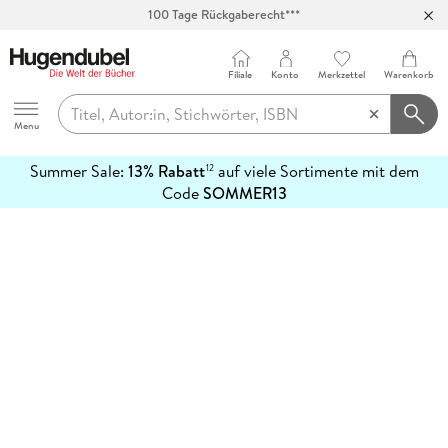
100 Tage Rückgaberecht***
Abholung in über 100 Filialen
Filiale
Konto
Merkzettel
Warenkorb
Hugendubel
Menu
Summer Sale:
13% Rabatt
auf viele Sortimente mit dem
12
mehr
Code
SOMMER13
erfahren