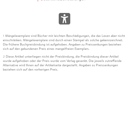
Mängelexemplare sind Bücher mit leichten Beschädigungen, die das Lesen aber nicht
1
einschränken. Mängelexemplare sind durch einen Stempel als solche gekennzeichnet.
Die frühere Buchpreisbindung ist aufgehoben. Angaben zu Preissenkungen beziehen
sich auf den gebundenen Preis eines mangelfreien Exemplars.
Diese Artikel unterliegen nicht der Preisbindung, die Preisbindung dieser Artikel
2
wurde aufgehoben oder der Preis wurde vom Verlag gesenkt. Die jeweils zutreffende
Alternative wird Ihnen auf der Artikelseite dargestellt. Angaben zu Preissenkungen
beziehen sich auf den vorherigen Preis.
Durch Öffnen der Leseprobe willigen Sie ein, dass Daten an den Anbieter der
3
Leseprobe übermittelt werden.
Der gebundene Preis dieses Artikels wird nach Ablauf des auf der Artikelseite
4
dargestellten Datums vom Verlag angehoben.
Der Preisvergleich bezieht sich auf die unverbindliche Preisempfehlung (UVP) des
5
Herstellers.
Der gebundene Preis dieses Artikels wurde vom Verlag gesenkt. Angaben zu
6
Preissenkungen beziehen sich auf den vorherigen Preis.
Die Preisbindung dieses Artikels wurde aufgehoben. Angaben zu Preissenkungen
7