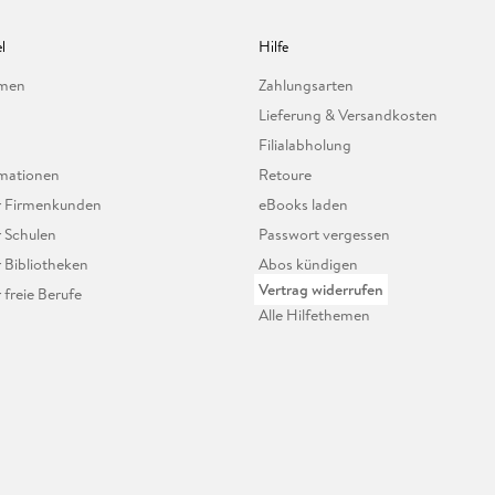
l
Hilfe
hmen
Zahlungsarten
Lieferung & Versandkosten
Filialabholung
mationen
Retoure
ür Firmenkunden
eBooks laden
r Schulen
Passwort vergessen
r Bibliotheken
Abos kündigen
Vertrag widerrufen
r freie Berufe
Alle Hilfethemen