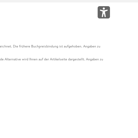
eichnet. Die frühere Buchpreisbindung ist aufgehoben. Angaben zu
e Alternative wird Ihnen auf der Artikelseite dargestellt. Angaben zu
ur Abholung mit Zahlung in der Filiale möglich. Der Gutschein ist nicht
t und das Hugendubel Hörbuch Abo. Der Gutschein ist nicht mit anderen