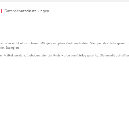
Datenschutzeinstellungen
en aber nicht einschränken. Mängelexemplare sind durch einen Stempel als solche gekennz
ien Exemplars.
ser Artikel wurde aufgehoben oder der Preis wurde vom Verlag gesenkt. Die jeweils zutreffend
ter der Leseprobe übermittelt werden.
kelseite dargestellten Datums vom Verlag angehoben.
g (UVP) des Herstellers.
n zu Preissenkungen beziehen sich auf den vorherigen Preis.
senkungen beziehen sich auf den letzten gebundenen Preis.
kelseite dargestellten Datums vom Verlag angehoben.
n den Gutschein ausschließlich online einlösen unter www.hugendubel.de. Keine Bestellung z
und eBooks) sowie für preisgebundene Kalender, tolino shine (4016621130466), tolino selec
cht möglich. Ein Weiterverkauf und der Handel des Gutscheincodes sind nicht gestattet.