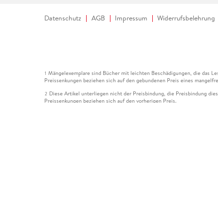
Datenschutz
AGB
Impressum
Widerrufsbelehrung
Mängelexemplare sind Bücher mit leichten Beschädigungen, die das Les
1
Preissenkungen beziehen sich auf den gebundenen Preis eines mangelfre
Diese Artikel unterliegen nicht der Preisbindung, die Preisbindung die
2
Preissenkungen beziehen sich auf den vorherigen Preis.
Durch Öffnen der Leseprobe willigen Sie ein, dass Daten an den Anbie
3
Der gebundene Preis dieses Artikels wird nach Ablauf des auf der Arti
4
Der Preisvergleich bezieht sich auf die unverbindliche Preisempfehlun
5
Der gebundene Preis dieses Artikels wurde vom Verlag gesenkt. Angabe
6
Die Preisbindung dieses Artikels wurde aufgehoben. Angaben zu Preis
7
Der gebundene Preis dieses Artikels wird nach Ablauf des auf der Arti
8
Ihr Gutschein SOMMER13 gilt bis einschließlich 10.08.2026. Sie könne
12
gültig für gesetzlich preisgebundene Artikel (deutschsprachige Bücher 
Gutscheinen und Geschenkkarten kombinierbar. Eine Barauszahlung ist ni