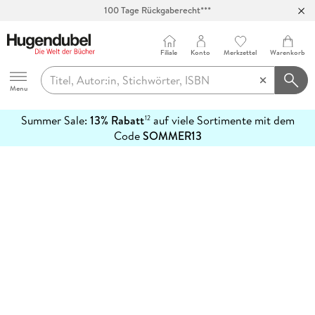
100 Tage Rückgaberecht***
Abholung in über 100 Filialen
Filiale
Konto
Merkzettel
Warenkorb
Hugendubel
Menu
Summer Sale:
13% Rabatt
auf viele Sortimente mit dem
12
mehr
Code
SOMMER13
erfahren