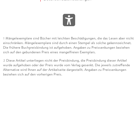
Mängelexemplare sind Bücher mit leichten Beschädigungen, die das Lesen aber nicht
1
einschränken. Mängelexemplare sind durch einen Stempel als solche gekennzeichnet.
Die frühere Buchpreisbindung ist aufgehoben. Angaben zu Preissenkungen beziehen
sich auf den gebundenen Preis eines mangelfreien Exemplars.
Diese Artikel unterliegen nicht der Preisbindung, die Preisbindung dieser Artikel
2
wurde aufgehoben oder der Preis wurde vom Verlag gesenkt. Die jeweils zutreffende
Alternative wird Ihnen auf der Artikelseite dargestellt. Angaben zu Preissenkungen
beziehen sich auf den vorherigen Preis.
Durch Öffnen der Leseprobe willigen Sie ein, dass Daten an den Anbieter der
3
Leseprobe übermittelt werden.
Der gebundene Preis dieses Artikels wird nach Ablauf des auf der Artikelseite
4
dargestellten Datums vom Verlag angehoben.
Der Preisvergleich bezieht sich auf die unverbindliche Preisempfehlung (UVP) des
5
Herstellers.
Der gebundene Preis dieses Artikels wurde vom Verlag gesenkt. Angaben zu
6
Preissenkungen beziehen sich auf den vorherigen Preis.
Die Preisbindung dieses Artikels wurde aufgehoben. Angaben zu Preissenkungen
7