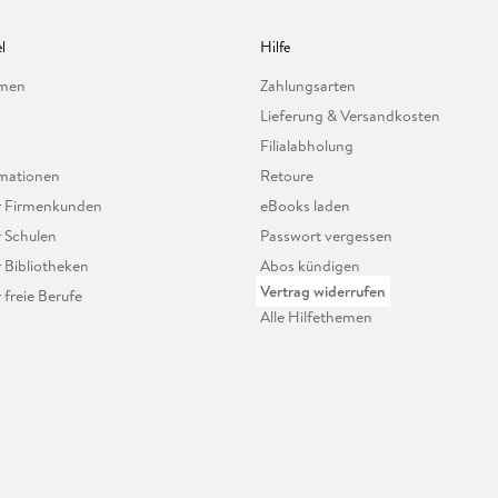
l
Hilfe
hmen
Zahlungsarten
Lieferung & Versandkosten
Filialabholung
mationen
Retoure
ür Firmenkunden
eBooks laden
r Schulen
Passwort vergessen
r Bibliotheken
Abos kündigen
Vertrag widerrufen
r freie Berufe
Alle Hilfethemen