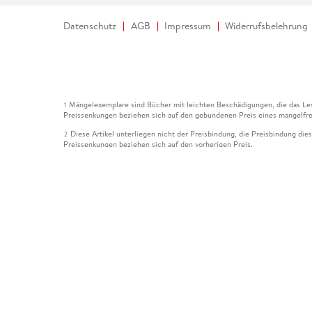
Datenschutz
AGB
Impressum
Widerrufsbelehrung
Mängelexemplare sind Bücher mit leichten Beschädigungen, die das Les
1
Preissenkungen beziehen sich auf den gebundenen Preis eines mangelfre
Diese Artikel unterliegen nicht der Preisbindung, die Preisbindung die
2
Preissenkungen beziehen sich auf den vorherigen Preis.
Durch Öffnen der Leseprobe willigen Sie ein, dass Daten an den Anbie
3
Der gebundene Preis dieses Artikels wird nach Ablauf des auf der Arti
4
Der Preisvergleich bezieht sich auf die unverbindliche Preisempfehlun
5
Der gebundene Preis dieses Artikels wurde vom Verlag gesenkt. Angabe
6
Die Preisbindung dieses Artikels wurde aufgehoben. Angaben zu Preis
7
Der gebundene Preis dieses Artikels wird nach Ablauf des auf der Arti
8
Ihr Gutschein SOMMER13 gilt bis einschließlich 10.08.2026. Sie könne
12
gültig für gesetzlich preisgebundene Artikel (deutschsprachige Bücher 
Gutscheinen und Geschenkkarten kombinierbar. Eine Barauszahlung ist ni