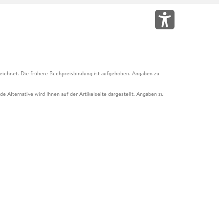
eichnet. Die frühere Buchpreisbindung ist aufgehoben. Angaben zu
e Alternative wird Ihnen auf der Artikelseite dargestellt. Angaben zu
ur Abholung mit Zahlung in der Filiale möglich. Der Gutschein ist nicht
t und das Hugendubel Hörbuch Abo. Der Gutschein ist nicht mit anderen