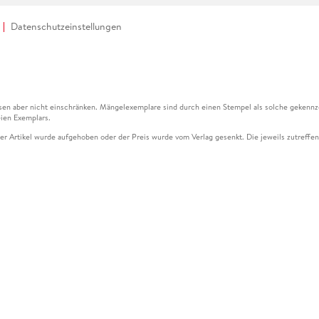
Datenschutzeinstellungen
en aber nicht einschränken. Mängelexemplare sind durch einen Stempel als solche gekennz
ien Exemplars.
ser Artikel wurde aufgehoben oder der Preis wurde vom Verlag gesenkt. Die jeweils zutreffend
ter der Leseprobe übermittelt werden.
kelseite dargestellten Datums vom Verlag angehoben.
g (UVP) des Herstellers.
n zu Preissenkungen beziehen sich auf den vorherigen Preis.
senkungen beziehen sich auf den letzten gebundenen Preis.
kelseite dargestellten Datums vom Verlag angehoben.
n den Gutschein ausschließlich online einlösen unter www.hugendubel.de. Keine Bestellung z
und eBooks) sowie für preisgebundene Kalender, tolino shine (4016621130466), tolino selec
cht möglich. Ein Weiterverkauf und der Handel des Gutscheincodes sind nicht gestattet.