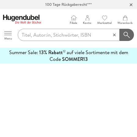
100 Tage Rückgaberecht***
Abholung in über 100 Filialen
Filiale
Konto
Merkzettel
Warenkorb
Hugendubel
Menu
Summer Sale:
13% Rabatt
auf viele Sortimente mit dem
12
mehr
Code
SOMMER13
erfahren