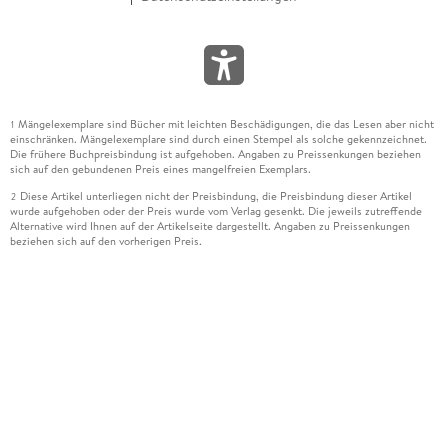
Mängelexemplare sind Bücher mit leichten Beschädigungen, die das Lesen aber nicht
1
einschränken. Mängelexemplare sind durch einen Stempel als solche gekennzeichnet.
Die frühere Buchpreisbindung ist aufgehoben. Angaben zu Preissenkungen beziehen
sich auf den gebundenen Preis eines mangelfreien Exemplars.
Diese Artikel unterliegen nicht der Preisbindung, die Preisbindung dieser Artikel
2
wurde aufgehoben oder der Preis wurde vom Verlag gesenkt. Die jeweils zutreffende
Alternative wird Ihnen auf der Artikelseite dargestellt. Angaben zu Preissenkungen
beziehen sich auf den vorherigen Preis.
Durch Öffnen der Leseprobe willigen Sie ein, dass Daten an den Anbieter der
3
Leseprobe übermittelt werden.
Der gebundene Preis dieses Artikels wird nach Ablauf des auf der Artikelseite
4
dargestellten Datums vom Verlag angehoben.
Der Preisvergleich bezieht sich auf die unverbindliche Preisempfehlung (UVP) des
5
Herstellers.
Der gebundene Preis dieses Artikels wurde vom Verlag gesenkt. Angaben zu
6
Preissenkungen beziehen sich auf den vorherigen Preis.
Die Preisbindung dieses Artikels wurde aufgehoben. Angaben zu Preissenkungen
7