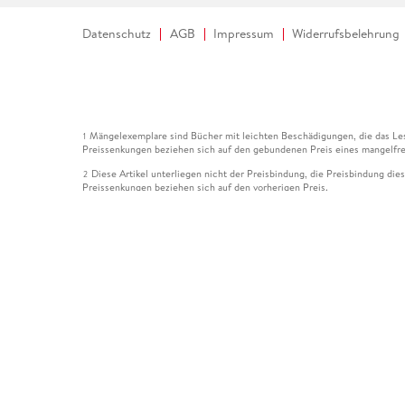
Datenschutz
AGB
Impressum
Widerrufsbelehrung
Mängelexemplare sind Bücher mit leichten Beschädigungen, die das Les
1
Preissenkungen beziehen sich auf den gebundenen Preis eines mangelfre
Diese Artikel unterliegen nicht der Preisbindung, die Preisbindung die
2
Preissenkungen beziehen sich auf den vorherigen Preis.
Durch Öffnen der Leseprobe willigen Sie ein, dass Daten an den Anbie
3
Der gebundene Preis dieses Artikels wird nach Ablauf des auf der Arti
4
Der Preisvergleich bezieht sich auf die unverbindliche Preisempfehlun
5
Der gebundene Preis dieses Artikels wurde vom Verlag gesenkt. Angabe
6
Die Preisbindung dieses Artikels wurde aufgehoben. Angaben zu Preis
7
Der gebundene Preis dieses Artikels wird nach Ablauf des auf der Arti
8
Ihr Gutschein SOMMER13 gilt bis einschließlich 10.08.2026. Sie könne
12
gültig für gesetzlich preisgebundene Artikel (deutschsprachige Bücher 
Gutscheinen und Geschenkkarten kombinierbar. Eine Barauszahlung ist ni