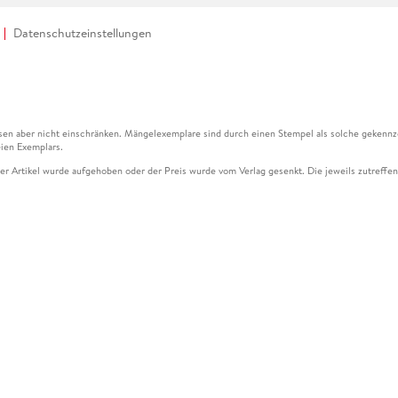
Datenschutzeinstellungen
en aber nicht einschränken. Mängelexemplare sind durch einen Stempel als solche gekennz
ien Exemplars.
ser Artikel wurde aufgehoben oder der Preis wurde vom Verlag gesenkt. Die jeweils zutreffend
ter der Leseprobe übermittelt werden.
kelseite dargestellten Datums vom Verlag angehoben.
g (UVP) des Herstellers.
n zu Preissenkungen beziehen sich auf den vorherigen Preis.
senkungen beziehen sich auf den letzten gebundenen Preis.
kelseite dargestellten Datums vom Verlag angehoben.
n den Gutschein ausschließlich online einlösen unter www.hugendubel.de. Keine Bestellung z
und eBooks) sowie für preisgebundene Kalender, tolino shine (4016621130466), tolino selec
cht möglich. Ein Weiterverkauf und der Handel des Gutscheincodes sind nicht gestattet.