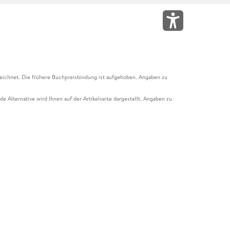
eichnet. Die frühere Buchpreisbindung ist aufgehoben. Angaben zu
e Alternative wird Ihnen auf der Artikelseite dargestellt. Angaben zu
ur Abholung mit Zahlung in der Filiale möglich. Der Gutschein ist nicht
t und das Hugendubel Hörbuch Abo. Der Gutschein ist nicht mit anderen