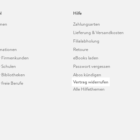
l
Hilfe
hmen
Zahlungsarten
Lieferung & Versandkosten
Filialabholung
mationen
Retoure
ür Firmenkunden
eBooks laden
r Schulen
Passwort vergessen
r Bibliotheken
Abos kündigen
Vertrag widerrufen
r freie Berufe
Alle Hilfethemen