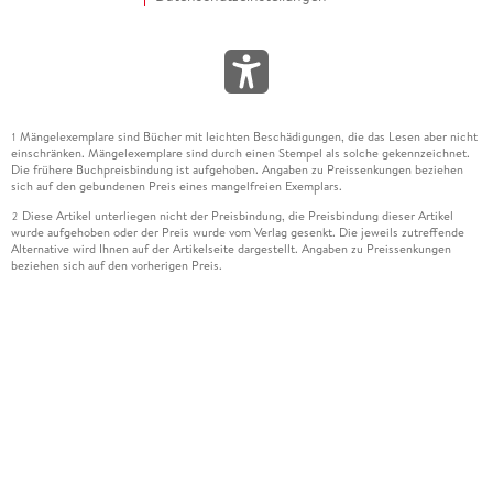
Mängelexemplare sind Bücher mit leichten Beschädigungen, die das Lesen aber nicht
1
einschränken. Mängelexemplare sind durch einen Stempel als solche gekennzeichnet.
Die frühere Buchpreisbindung ist aufgehoben. Angaben zu Preissenkungen beziehen
sich auf den gebundenen Preis eines mangelfreien Exemplars.
Diese Artikel unterliegen nicht der Preisbindung, die Preisbindung dieser Artikel
2
wurde aufgehoben oder der Preis wurde vom Verlag gesenkt. Die jeweils zutreffende
Alternative wird Ihnen auf der Artikelseite dargestellt. Angaben zu Preissenkungen
beziehen sich auf den vorherigen Preis.
Durch Öffnen der Leseprobe willigen Sie ein, dass Daten an den Anbieter der
3
Leseprobe übermittelt werden.
Der gebundene Preis dieses Artikels wird nach Ablauf des auf der Artikelseite
4
dargestellten Datums vom Verlag angehoben.
Der Preisvergleich bezieht sich auf die unverbindliche Preisempfehlung (UVP) des
5
Herstellers.
Der gebundene Preis dieses Artikels wurde vom Verlag gesenkt. Angaben zu
6
Preissenkungen beziehen sich auf den vorherigen Preis.
Die Preisbindung dieses Artikels wurde aufgehoben. Angaben zu Preissenkungen
7