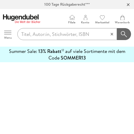
100 Tage Rückgaberecht***
Abholung in über 100 Filialen
Filiale
Konto
Merkzettel
Warenkorb
Hugendubel
Menu
Summer Sale:
13% Rabatt
auf viele Sortimente mit dem
12
mehr
Code
SOMMER13
erfahren