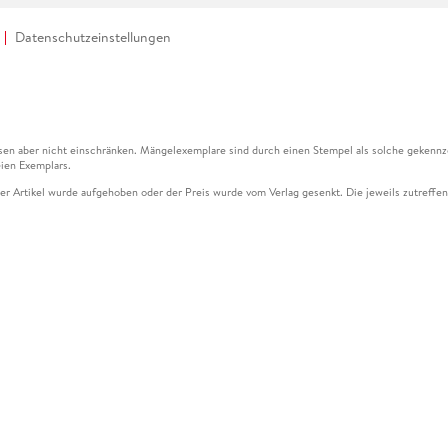
Datenschutzeinstellungen
en aber nicht einschränken. Mängelexemplare sind durch einen Stempel als solche gekennz
ien Exemplars.
ser Artikel wurde aufgehoben oder der Preis wurde vom Verlag gesenkt. Die jeweils zutreffend
ter der Leseprobe übermittelt werden.
kelseite dargestellten Datums vom Verlag angehoben.
g (UVP) des Herstellers.
n zu Preissenkungen beziehen sich auf den vorherigen Preis.
senkungen beziehen sich auf den letzten gebundenen Preis.
kelseite dargestellten Datums vom Verlag angehoben.
n den Gutschein ausschließlich online einlösen unter www.hugendubel.de. Keine Bestellung z
und eBooks) sowie für preisgebundene Kalender, tolino shine (4016621130466), tolino selec
cht möglich. Ein Weiterverkauf und der Handel des Gutscheincodes sind nicht gestattet.