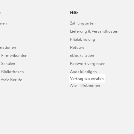
l
Hilfe
hmen
Zahlungsarten
Lieferung & Versandkosten
Filialabholung
mationen
Retoure
ür Firmenkunden
eBooks laden
r Schulen
Passwort vergessen
r Bibliotheken
Abos kündigen
Vertrag widerrufen
r freie Berufe
Alle Hilfethemen