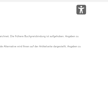
eichnet. Die frühere Buchpreisbindung ist aufgehoben. Angaben zu
e Alternative wird Ihnen auf der Artikelseite dargestellt. Angaben zu
ur Abholung mit Zahlung in der Filiale möglich. Der Gutschein ist nicht
t und das Hugendubel Hörbuch Abo. Der Gutschein ist nicht mit anderen