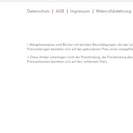
Datenschutz
AGB
Impressum
Widerrufsbelehrung
Mängelexemplare sind Bücher mit leichten Beschädigungen, die das Les
1
Preissenkungen beziehen sich auf den gebundenen Preis eines mangelfre
Diese Artikel unterliegen nicht der Preisbindung, die Preisbindung die
2
Preissenkungen beziehen sich auf den vorherigen Preis.
Durch Öffnen der Leseprobe willigen Sie ein, dass Daten an den Anbie
3
Der gebundene Preis dieses Artikels wird nach Ablauf des auf der Arti
4
Der Preisvergleich bezieht sich auf die unverbindliche Preisempfehlun
5
Der gebundene Preis dieses Artikels wurde vom Verlag gesenkt. Angabe
6
Die Preisbindung dieses Artikels wurde aufgehoben. Angaben zu Preis
7
Der gebundene Preis dieses Artikels wird nach Ablauf des auf der Arti
8
Ihr Gutschein SOMMER13 gilt bis einschließlich 10.08.2026. Sie könne
12
gültig für gesetzlich preisgebundene Artikel (deutschsprachige Bücher 
Gutscheinen und Geschenkkarten kombinierbar. Eine Barauszahlung ist ni