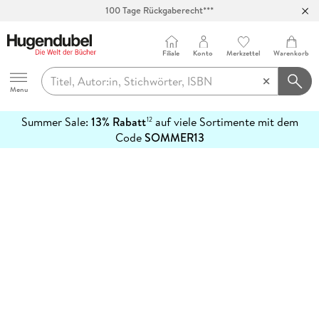
100 Tage Rückgaberecht***
Abholung in über 100 Filialen
Filiale
Konto
Merkzettel
Warenkorb
Hugendubel
Menu
Summer Sale:
13% Rabatt
auf viele Sortimente mit dem
12
mehr
Code
SOMMER13
erfahren