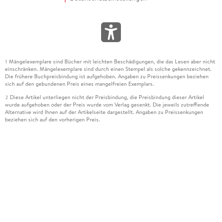
Mängelexemplare sind Bücher mit leichten Beschädigungen, die das Lesen aber nicht
1
einschränken. Mängelexemplare sind durch einen Stempel als solche gekennzeichnet.
Die frühere Buchpreisbindung ist aufgehoben. Angaben zu Preissenkungen beziehen
sich auf den gebundenen Preis eines mangelfreien Exemplars.
Diese Artikel unterliegen nicht der Preisbindung, die Preisbindung dieser Artikel
2
wurde aufgehoben oder der Preis wurde vom Verlag gesenkt. Die jeweils zutreffende
Alternative wird Ihnen auf der Artikelseite dargestellt. Angaben zu Preissenkungen
beziehen sich auf den vorherigen Preis.
Durch Öffnen der Leseprobe willigen Sie ein, dass Daten an den Anbieter der
3
Leseprobe übermittelt werden.
Der gebundene Preis dieses Artikels wird nach Ablauf des auf der Artikelseite
4
dargestellten Datums vom Verlag angehoben.
Der Preisvergleich bezieht sich auf die unverbindliche Preisempfehlung (UVP) des
5
Herstellers.
Der gebundene Preis dieses Artikels wurde vom Verlag gesenkt. Angaben zu
6
Preissenkungen beziehen sich auf den vorherigen Preis.
Die Preisbindung dieses Artikels wurde aufgehoben. Angaben zu Preissenkungen
7