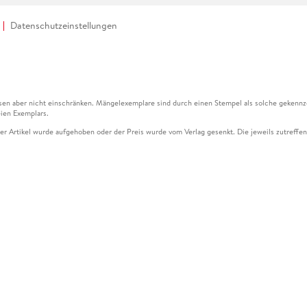
Datenschutzeinstellungen
en aber nicht einschränken. Mängelexemplare sind durch einen Stempel als solche gekennz
ien Exemplars.
ser Artikel wurde aufgehoben oder der Preis wurde vom Verlag gesenkt. Die jeweils zutreffend
ter der Leseprobe übermittelt werden.
kelseite dargestellten Datums vom Verlag angehoben.
g (UVP) des Herstellers.
n zu Preissenkungen beziehen sich auf den vorherigen Preis.
senkungen beziehen sich auf den letzten gebundenen Preis.
kelseite dargestellten Datums vom Verlag angehoben.
n den Gutschein ausschließlich online einlösen unter www.hugendubel.de. Keine Bestellung z
und eBooks) sowie für preisgebundene Kalender, tolino shine (4016621130466), tolino selec
cht möglich. Ein Weiterverkauf und der Handel des Gutscheincodes sind nicht gestattet.