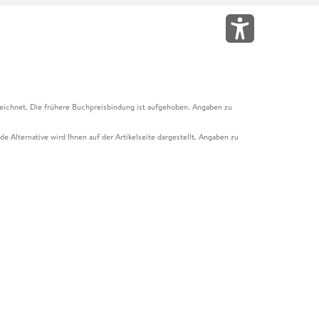
eichnet. Die frühere Buchpreisbindung ist aufgehoben. Angaben zu
e Alternative wird Ihnen auf der Artikelseite dargestellt. Angaben zu
ur Abholung mit Zahlung in der Filiale möglich. Der Gutschein ist nicht
t und das Hugendubel Hörbuch Abo. Der Gutschein ist nicht mit anderen