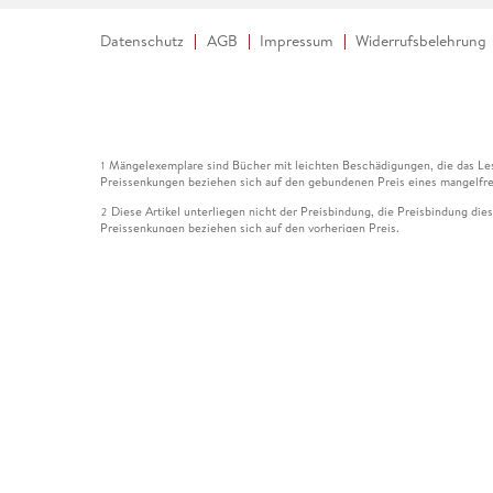
Datenschutz
AGB
Impressum
Widerrufsbelehrung
Mängelexemplare sind Bücher mit leichten Beschädigungen, die das Les
1
Preissenkungen beziehen sich auf den gebundenen Preis eines mangelfre
Diese Artikel unterliegen nicht der Preisbindung, die Preisbindung die
2
Preissenkungen beziehen sich auf den vorherigen Preis.
Durch Öffnen der Leseprobe willigen Sie ein, dass Daten an den Anbie
3
Der gebundene Preis dieses Artikels wird nach Ablauf des auf der Arti
4
Der Preisvergleich bezieht sich auf die unverbindliche Preisempfehlun
5
Der gebundene Preis dieses Artikels wurde vom Verlag gesenkt. Angabe
6
Die Preisbindung dieses Artikels wurde aufgehoben. Angaben zu Preis
7
Der gebundene Preis dieses Artikels wird nach Ablauf des auf der Arti
8
Ihr Gutschein SOMMER13 gilt bis einschließlich 10.08.2026. Sie könne
12
gültig für gesetzlich preisgebundene Artikel (deutschsprachige Bücher 
Gutscheinen und Geschenkkarten kombinierbar. Eine Barauszahlung ist ni