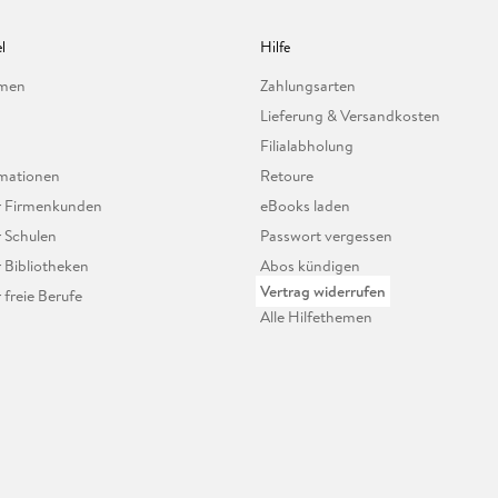
l
Hilfe
hmen
Zahlungsarten
Lieferung & Versandkosten
Filialabholung
mationen
Retoure
ür Firmenkunden
eBooks laden
r Schulen
Passwort vergessen
r Bibliotheken
Abos kündigen
Vertrag widerrufen
r freie Berufe
Alle Hilfethemen