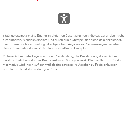
Mängelexemplare sind Bücher mit leichten Beschädigungen, die das Lesen aber nicht
1
einschränken. Mängelexemplare sind durch einen Stempel als solche gekennzeichnet.
Die frühere Buchpreisbindung ist aufgehoben. Angaben zu Preissenkungen beziehen
sich auf den gebundenen Preis eines mangelfreien Exemplars.
Diese Artikel unterliegen nicht der Preisbindung, die Preisbindung dieser Artikel
2
wurde aufgehoben oder der Preis wurde vom Verlag gesenkt. Die jeweils zutreffende
Alternative wird Ihnen auf der Artikelseite dargestellt. Angaben zu Preissenkungen
beziehen sich auf den vorherigen Preis.
Durch Öffnen der Leseprobe willigen Sie ein, dass Daten an den Anbieter der
3
Leseprobe übermittelt werden.
Der gebundene Preis dieses Artikels wird nach Ablauf des auf der Artikelseite
4
dargestellten Datums vom Verlag angehoben.
Der Preisvergleich bezieht sich auf die unverbindliche Preisempfehlung (UVP) des
5
Herstellers.
Der gebundene Preis dieses Artikels wurde vom Verlag gesenkt. Angaben zu
6
Preissenkungen beziehen sich auf den vorherigen Preis.
Die Preisbindung dieses Artikels wurde aufgehoben. Angaben zu Preissenkungen
7