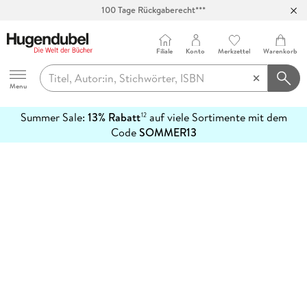
100 Tage Rückgaberecht***
Abholung in über 100 Filialen
Filiale
Konto
Merkzettel
Warenkorb
Hugendubel
Menu
Summer Sale:
13% Rabatt
auf viele Sortimente mit dem
12
mehr
Code
SOMMER13
erfahren