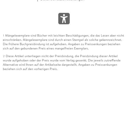
Mängelexemplare sind Bücher mit leichten Beschädigungen, die das Lesen aber nicht
1
einschränken. Mängelexemplare sind durch einen Stempel als solche gekennzeichnet.
Die frühere Buchpreisbindung ist aufgehoben. Angaben zu Preissenkungen beziehen
sich auf den gebundenen Preis eines mangelfreien Exemplars.
Diese Artikel unterliegen nicht der Preisbindung, die Preisbindung dieser Artikel
2
wurde aufgehoben oder der Preis wurde vom Verlag gesenkt. Die jeweils zutreffende
Alternative wird Ihnen auf der Artikelseite dargestellt. Angaben zu Preissenkungen
beziehen sich auf den vorherigen Preis.
Durch Öffnen der Leseprobe willigen Sie ein, dass Daten an den Anbieter der
3
Leseprobe übermittelt werden.
Der gebundene Preis dieses Artikels wird nach Ablauf des auf der Artikelseite
4
dargestellten Datums vom Verlag angehoben.
Der Preisvergleich bezieht sich auf die unverbindliche Preisempfehlung (UVP) des
5
Herstellers.
Der gebundene Preis dieses Artikels wurde vom Verlag gesenkt. Angaben zu
6
Preissenkungen beziehen sich auf den vorherigen Preis.
Die Preisbindung dieses Artikels wurde aufgehoben. Angaben zu Preissenkungen
7