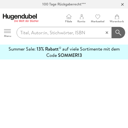
100 Tage Rückgaberecht***
Abholung in über 100 Filialen
Filiale
Konto
Merkzettel
Warenkorb
Hugendubel
Menu
Summer Sale:
13% Rabatt
auf viele Sortimente mit dem
12
mehr
Code
SOMMER13
erfahren