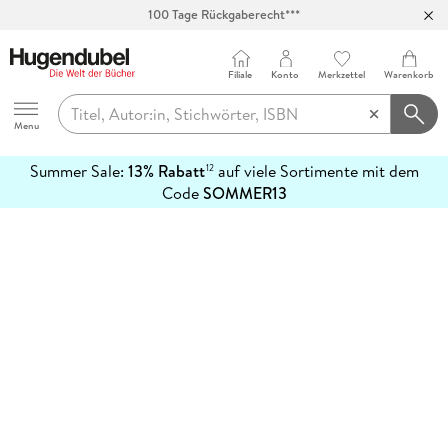
100 Tage Rückgaberecht***
Abholung in über 100 Filialen
Filiale
Konto
Merkzettel
Warenkorb
Hugendubel
Menu
Summer Sale:
13% Rabatt
auf viele Sortimente mit dem
12
mehr
Code
SOMMER13
erfahren