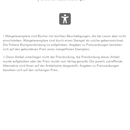
Mängelexemplare sind Bücher mit leichten Beschädigungen, die das Lesen aber nicht
1
einschränken. Mängelexemplare sind durch einen Stempel als solche gekennzeichnet.
Die frühere Buchpreisbindung ist aufgehoben. Angaben zu Preissenkungen beziehen
sich auf den gebundenen Preis eines mangelfreien Exemplars.
Diese Artikel unterliegen nicht der Preisbindung, die Preisbindung dieser Artikel
2
wurde aufgehoben oder der Preis wurde vom Verlag gesenkt. Die jeweils zutreffende
Alternative wird Ihnen auf der Artikelseite dargestellt. Angaben zu Preissenkungen
beziehen sich auf den vorherigen Preis.
Durch Öffnen der Leseprobe willigen Sie ein, dass Daten an den Anbieter der
3
Leseprobe übermittelt werden.
Der gebundene Preis dieses Artikels wird nach Ablauf des auf der Artikelseite
4
dargestellten Datums vom Verlag angehoben.
Der Preisvergleich bezieht sich auf die unverbindliche Preisempfehlung (UVP) des
5
Herstellers.
Der gebundene Preis dieses Artikels wurde vom Verlag gesenkt. Angaben zu
6
Preissenkungen beziehen sich auf den vorherigen Preis.
Die Preisbindung dieses Artikels wurde aufgehoben. Angaben zu Preissenkungen
7