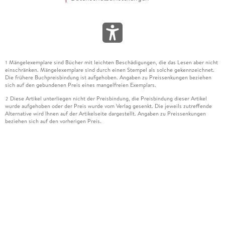
Mängelexemplare sind Bücher mit leichten Beschädigungen, die das Lesen aber nicht
1
einschränken. Mängelexemplare sind durch einen Stempel als solche gekennzeichnet.
Die frühere Buchpreisbindung ist aufgehoben. Angaben zu Preissenkungen beziehen
sich auf den gebundenen Preis eines mangelfreien Exemplars.
Diese Artikel unterliegen nicht der Preisbindung, die Preisbindung dieser Artikel
2
wurde aufgehoben oder der Preis wurde vom Verlag gesenkt. Die jeweils zutreffende
Alternative wird Ihnen auf der Artikelseite dargestellt. Angaben zu Preissenkungen
beziehen sich auf den vorherigen Preis.
Durch Öffnen der Leseprobe willigen Sie ein, dass Daten an den Anbieter der
3
Leseprobe übermittelt werden.
Der gebundene Preis dieses Artikels wird nach Ablauf des auf der Artikelseite
4
dargestellten Datums vom Verlag angehoben.
Der Preisvergleich bezieht sich auf die unverbindliche Preisempfehlung (UVP) des
5
Herstellers.
Der gebundene Preis dieses Artikels wurde vom Verlag gesenkt. Angaben zu
6
Preissenkungen beziehen sich auf den vorherigen Preis.
Die Preisbindung dieses Artikels wurde aufgehoben. Angaben zu Preissenkungen
7