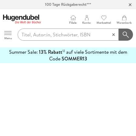
100 Tage Rückgaberecht***
Abholung in über 100 Filialen
Filiale
Konto
Merkzettel
Warenkorb
Hugendubel
Menu
Summer Sale:
13% Rabatt
auf viele Sortimente mit dem
12
mehr
Code
SOMMER13
erfahren