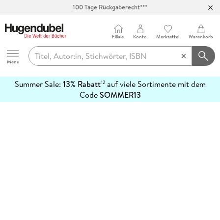
100 Tage Rückgaberecht***
Abholung in über 100 Filialen
Filiale
Konto
Merkzettel
Warenkorb
Hugendubel
Menu
Summer Sale:
13% Rabatt
auf viele Sortimente mit dem
12
mehr
Code
SOMMER13
erfahren