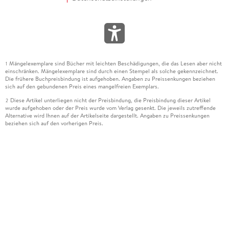
Mängelexemplare sind Bücher mit leichten Beschädigungen, die das Lesen aber nicht
1
einschränken. Mängelexemplare sind durch einen Stempel als solche gekennzeichnet.
Die frühere Buchpreisbindung ist aufgehoben. Angaben zu Preissenkungen beziehen
sich auf den gebundenen Preis eines mangelfreien Exemplars.
Diese Artikel unterliegen nicht der Preisbindung, die Preisbindung dieser Artikel
2
wurde aufgehoben oder der Preis wurde vom Verlag gesenkt. Die jeweils zutreffende
Alternative wird Ihnen auf der Artikelseite dargestellt. Angaben zu Preissenkungen
beziehen sich auf den vorherigen Preis.
Durch Öffnen der Leseprobe willigen Sie ein, dass Daten an den Anbieter der
3
Leseprobe übermittelt werden.
Der gebundene Preis dieses Artikels wird nach Ablauf des auf der Artikelseite
4
dargestellten Datums vom Verlag angehoben.
Der Preisvergleich bezieht sich auf die unverbindliche Preisempfehlung (UVP) des
5
Herstellers.
Der gebundene Preis dieses Artikels wurde vom Verlag gesenkt. Angaben zu
6
Preissenkungen beziehen sich auf den vorherigen Preis.
Die Preisbindung dieses Artikels wurde aufgehoben. Angaben zu Preissenkungen
7