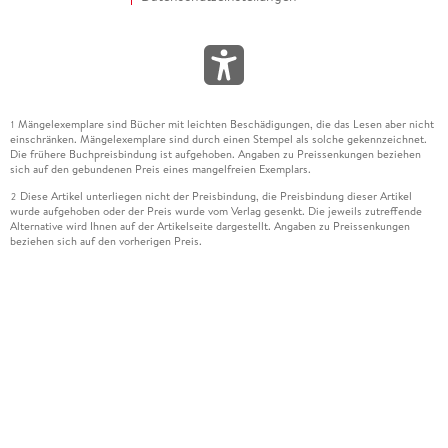
Mängelexemplare sind Bücher mit leichten Beschädigungen, die das Lesen aber nicht
1
einschränken. Mängelexemplare sind durch einen Stempel als solche gekennzeichnet.
Die frühere Buchpreisbindung ist aufgehoben. Angaben zu Preissenkungen beziehen
sich auf den gebundenen Preis eines mangelfreien Exemplars.
Diese Artikel unterliegen nicht der Preisbindung, die Preisbindung dieser Artikel
2
wurde aufgehoben oder der Preis wurde vom Verlag gesenkt. Die jeweils zutreffende
Alternative wird Ihnen auf der Artikelseite dargestellt. Angaben zu Preissenkungen
beziehen sich auf den vorherigen Preis.
Durch Öffnen der Leseprobe willigen Sie ein, dass Daten an den Anbieter der
3
Leseprobe übermittelt werden.
Der gebundene Preis dieses Artikels wird nach Ablauf des auf der Artikelseite
4
dargestellten Datums vom Verlag angehoben.
Der Preisvergleich bezieht sich auf die unverbindliche Preisempfehlung (UVP) des
5
Herstellers.
Der gebundene Preis dieses Artikels wurde vom Verlag gesenkt. Angaben zu
6
Preissenkungen beziehen sich auf den vorherigen Preis.
Die Preisbindung dieses Artikels wurde aufgehoben. Angaben zu Preissenkungen
7