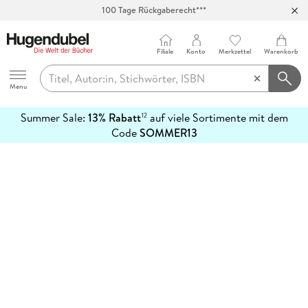
100 Tage Rückgaberecht***
Abholung in über 100 Filialen
Filiale
Konto
Merkzettel
Warenkorb
Hugendubel
Menu
Summer Sale:
13% Rabatt
auf viele Sortimente mit dem
12
mehr
Code
SOMMER13
erfahren