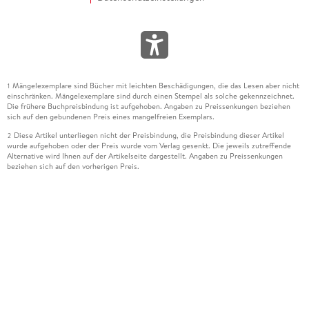
Mängelexemplare sind Bücher mit leichten Beschädigungen, die das Lesen aber nicht
1
einschränken. Mängelexemplare sind durch einen Stempel als solche gekennzeichnet.
Die frühere Buchpreisbindung ist aufgehoben. Angaben zu Preissenkungen beziehen
sich auf den gebundenen Preis eines mangelfreien Exemplars.
Diese Artikel unterliegen nicht der Preisbindung, die Preisbindung dieser Artikel
2
wurde aufgehoben oder der Preis wurde vom Verlag gesenkt. Die jeweils zutreffende
Alternative wird Ihnen auf der Artikelseite dargestellt. Angaben zu Preissenkungen
beziehen sich auf den vorherigen Preis.
Durch Öffnen der Leseprobe willigen Sie ein, dass Daten an den Anbieter der
3
Leseprobe übermittelt werden.
Der gebundene Preis dieses Artikels wird nach Ablauf des auf der Artikelseite
4
dargestellten Datums vom Verlag angehoben.
Der Preisvergleich bezieht sich auf die unverbindliche Preisempfehlung (UVP) des
5
Herstellers.
Der gebundene Preis dieses Artikels wurde vom Verlag gesenkt. Angaben zu
6
Preissenkungen beziehen sich auf den vorherigen Preis.
Die Preisbindung dieses Artikels wurde aufgehoben. Angaben zu Preissenkungen
7