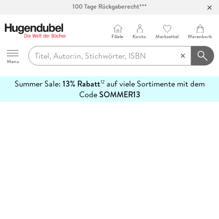
100 Tage Rückgaberecht***
Abholung in über 100 Filialen
Filiale
Konto
Merkzettel
Warenkorb
Hugendubel
Menu
Summer Sale:
13% Rabatt
auf viele Sortimente mit dem
12
mehr
Code
SOMMER13
erfahren