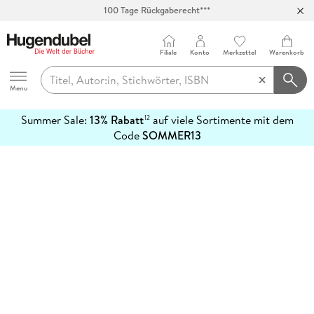
100 Tage Rückgaberecht***
Abholung in über 100 Filialen
Filiale
Konto
Merkzettel
Warenkorb
Hugendubel
Menu
Summer Sale:
13% Rabatt
auf viele Sortimente mit dem
12
mehr
Code
SOMMER13
erfahren