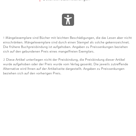
Mängelexemplare sind Bücher mit leichten Beschädigungen, die das Lesen aber nicht
1
einschränken. Mängelexemplare sind durch einen Stempel als solche gekennzeichnet.
Die frühere Buchpreisbindung ist aufgehoben. Angaben zu Preissenkungen beziehen
sich auf den gebundenen Preis eines mangelfreien Exemplars.
Diese Artikel unterliegen nicht der Preisbindung, die Preisbindung dieser Artikel
2
wurde aufgehoben oder der Preis wurde vom Verlag gesenkt. Die jeweils zutreffende
Alternative wird Ihnen auf der Artikelseite dargestellt. Angaben zu Preissenkungen
beziehen sich auf den vorherigen Preis.
Durch Öffnen der Leseprobe willigen Sie ein, dass Daten an den Anbieter der
3
Leseprobe übermittelt werden.
Der gebundene Preis dieses Artikels wird nach Ablauf des auf der Artikelseite
4
dargestellten Datums vom Verlag angehoben.
Der Preisvergleich bezieht sich auf die unverbindliche Preisempfehlung (UVP) des
5
Herstellers.
Der gebundene Preis dieses Artikels wurde vom Verlag gesenkt. Angaben zu
6
Preissenkungen beziehen sich auf den vorherigen Preis.
Die Preisbindung dieses Artikels wurde aufgehoben. Angaben zu Preissenkungen
7