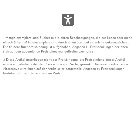
Mängelexemplare sind Bücher mit leichten Beschädigungen, die das Lesen aber nicht
1
einschränken. Mängelexemplare sind durch einen Stempel als solche gekennzeichnet.
Die frühere Buchpreisbindung ist aufgehoben. Angaben zu Preissenkungen beziehen
sich auf den gebundenen Preis eines mangelfreien Exemplars.
Diese Artikel unterliegen nicht der Preisbindung, die Preisbindung dieser Artikel
2
wurde aufgehoben oder der Preis wurde vom Verlag gesenkt. Die jeweils zutreffende
Alternative wird Ihnen auf der Artikelseite dargestellt. Angaben zu Preissenkungen
beziehen sich auf den vorherigen Preis.
Durch Öffnen der Leseprobe willigen Sie ein, dass Daten an den Anbieter der
3
Leseprobe übermittelt werden.
Der gebundene Preis dieses Artikels wird nach Ablauf des auf der Artikelseite
4
dargestellten Datums vom Verlag angehoben.
Der Preisvergleich bezieht sich auf die unverbindliche Preisempfehlung (UVP) des
5
Herstellers.
Der gebundene Preis dieses Artikels wurde vom Verlag gesenkt. Angaben zu
6
Preissenkungen beziehen sich auf den vorherigen Preis.
Die Preisbindung dieses Artikels wurde aufgehoben. Angaben zu Preissenkungen
7