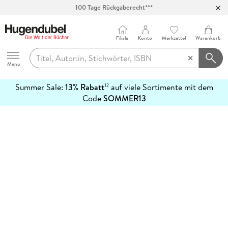
100 Tage Rückgaberecht***
Abholung in über 100 Filialen
Filiale
Konto
Merkzettel
Warenkorb
Hugendubel
Menu
Summer Sale:
13% Rabatt
auf viele Sortimente mit dem
12
mehr
Code
SOMMER13
erfahren