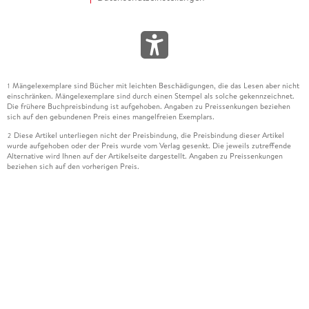
Mängelexemplare sind Bücher mit leichten Beschädigungen, die das Lesen aber nicht
1
einschränken. Mängelexemplare sind durch einen Stempel als solche gekennzeichnet.
Die frühere Buchpreisbindung ist aufgehoben. Angaben zu Preissenkungen beziehen
sich auf den gebundenen Preis eines mangelfreien Exemplars.
Diese Artikel unterliegen nicht der Preisbindung, die Preisbindung dieser Artikel
2
wurde aufgehoben oder der Preis wurde vom Verlag gesenkt. Die jeweils zutreffende
Alternative wird Ihnen auf der Artikelseite dargestellt. Angaben zu Preissenkungen
beziehen sich auf den vorherigen Preis.
Durch Öffnen der Leseprobe willigen Sie ein, dass Daten an den Anbieter der
3
Leseprobe übermittelt werden.
Der gebundene Preis dieses Artikels wird nach Ablauf des auf der Artikelseite
4
dargestellten Datums vom Verlag angehoben.
Der Preisvergleich bezieht sich auf die unverbindliche Preisempfehlung (UVP) des
5
Herstellers.
Der gebundene Preis dieses Artikels wurde vom Verlag gesenkt. Angaben zu
6
Preissenkungen beziehen sich auf den vorherigen Preis.
Die Preisbindung dieses Artikels wurde aufgehoben. Angaben zu Preissenkungen
7