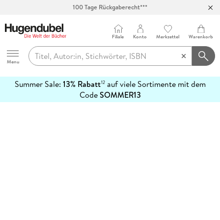
100 Tage Rückgaberecht***
Abholung in über 100 Filialen
Filiale
Konto
Merkzettel
Warenkorb
Hugendubel
Menu
Summer Sale:
13% Rabatt
auf viele Sortimente mit dem
12
mehr
Code
SOMMER13
erfahren