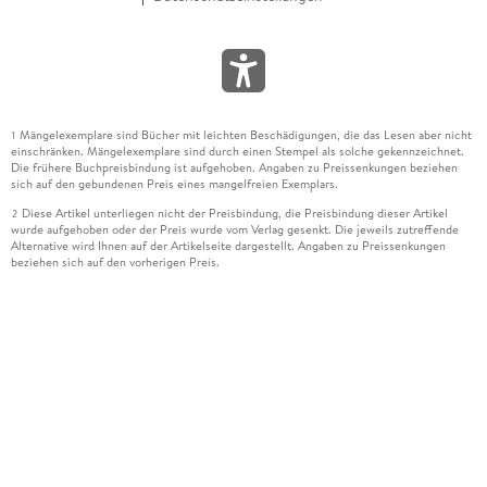
Mängelexemplare sind Bücher mit leichten Beschädigungen, die das Lesen aber nicht
1
einschränken. Mängelexemplare sind durch einen Stempel als solche gekennzeichnet.
Die frühere Buchpreisbindung ist aufgehoben. Angaben zu Preissenkungen beziehen
sich auf den gebundenen Preis eines mangelfreien Exemplars.
Diese Artikel unterliegen nicht der Preisbindung, die Preisbindung dieser Artikel
2
wurde aufgehoben oder der Preis wurde vom Verlag gesenkt. Die jeweils zutreffende
Alternative wird Ihnen auf der Artikelseite dargestellt. Angaben zu Preissenkungen
beziehen sich auf den vorherigen Preis.
Durch Öffnen der Leseprobe willigen Sie ein, dass Daten an den Anbieter der
3
Leseprobe übermittelt werden.
Der gebundene Preis dieses Artikels wird nach Ablauf des auf der Artikelseite
4
dargestellten Datums vom Verlag angehoben.
Der Preisvergleich bezieht sich auf die unverbindliche Preisempfehlung (UVP) des
5
Herstellers.
Der gebundene Preis dieses Artikels wurde vom Verlag gesenkt. Angaben zu
6
Preissenkungen beziehen sich auf den vorherigen Preis.
Die Preisbindung dieses Artikels wurde aufgehoben. Angaben zu Preissenkungen
7