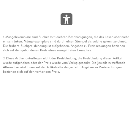
Mängelexemplare sind Bücher mit leichten Beschädigungen, die das Lesen aber nicht
1
einschränken. Mängelexemplare sind durch einen Stempel als solche gekennzeichnet.
Die frühere Buchpreisbindung ist aufgehoben. Angaben zu Preissenkungen beziehen
sich auf den gebundenen Preis eines mangelfreien Exemplars.
Diese Artikel unterliegen nicht der Preisbindung, die Preisbindung dieser Artikel
2
wurde aufgehoben oder der Preis wurde vom Verlag gesenkt. Die jeweils zutreffende
Alternative wird Ihnen auf der Artikelseite dargestellt. Angaben zu Preissenkungen
beziehen sich auf den vorherigen Preis.
Durch Öffnen der Leseprobe willigen Sie ein, dass Daten an den Anbieter der
3
Leseprobe übermittelt werden.
Der gebundene Preis dieses Artikels wird nach Ablauf des auf der Artikelseite
4
dargestellten Datums vom Verlag angehoben.
Der Preisvergleich bezieht sich auf die unverbindliche Preisempfehlung (UVP) des
5
Herstellers.
Der gebundene Preis dieses Artikels wurde vom Verlag gesenkt. Angaben zu
6
Preissenkungen beziehen sich auf den vorherigen Preis.
Die Preisbindung dieses Artikels wurde aufgehoben. Angaben zu Preissenkungen
7