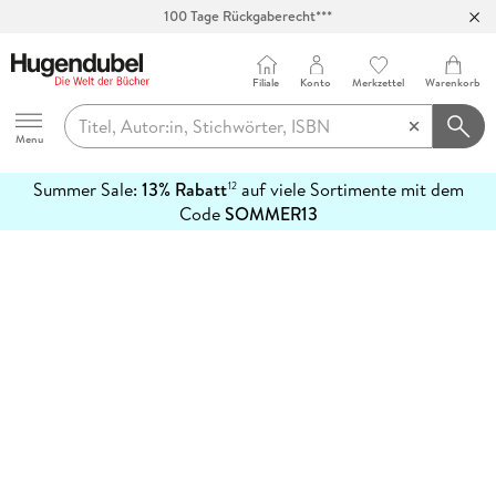
100 Tage Rückgaberecht***
Abholung in über 100 Filialen
Filiale
Konto
Merkzettel
Warenkorb
Hugendubel
Menu
Summer Sale:
13% Rabatt
auf viele Sortimente mit dem
12
mehr
Code
SOMMER13
erfahren