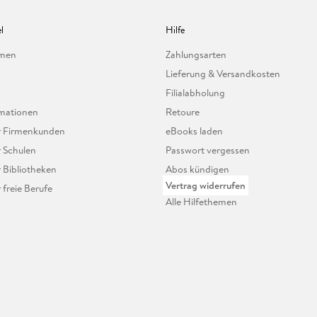
l
Hilfe
hmen
Zahlungsarten
Lieferung & Versandkosten
Filialabholung
mationen
Retoure
ür Firmenkunden
eBooks laden
r Schulen
Passwort vergessen
r Bibliotheken
Abos kündigen
Vertrag widerrufen
r freie Berufe
Alle Hilfethemen