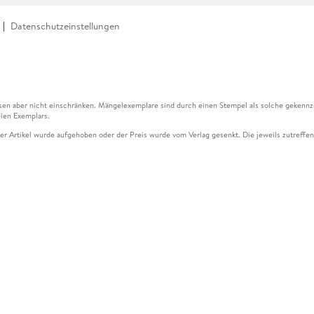
Datenschutzeinstellungen
en aber nicht einschränken. Mängelexemplare sind durch einen Stempel als solche gekennz
ien Exemplars.
ser Artikel wurde aufgehoben oder der Preis wurde vom Verlag gesenkt. Die jeweils zutreffend
ter der Leseprobe übermittelt werden.
kelseite dargestellten Datums vom Verlag angehoben.
g (UVP) des Herstellers.
n zu Preissenkungen beziehen sich auf den vorherigen Preis.
senkungen beziehen sich auf den letzten gebundenen Preis.
kelseite dargestellten Datums vom Verlag angehoben.
n den Gutschein ausschließlich online einlösen unter www.hugendubel.de. Keine Bestellung z
und eBooks) sowie für preisgebundene Kalender, tolino shine (4016621130466), tolino selec
cht möglich. Ein Weiterverkauf und der Handel des Gutscheincodes sind nicht gestattet.