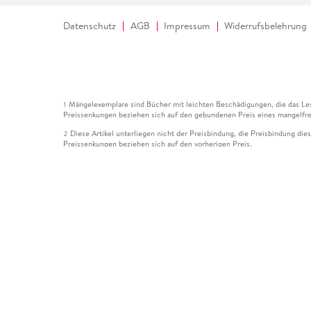
Datenschutz
AGB
Impressum
Widerrufsbelehrung
Mängelexemplare sind Bücher mit leichten Beschädigungen, die das Les
1
Preissenkungen beziehen sich auf den gebundenen Preis eines mangelfre
Diese Artikel unterliegen nicht der Preisbindung, die Preisbindung die
2
Preissenkungen beziehen sich auf den vorherigen Preis.
Durch Öffnen der Leseprobe willigen Sie ein, dass Daten an den Anbie
3
Der gebundene Preis dieses Artikels wird nach Ablauf des auf der Arti
4
Der Preisvergleich bezieht sich auf die unverbindliche Preisempfehlun
5
Der gebundene Preis dieses Artikels wurde vom Verlag gesenkt. Angabe
6
Die Preisbindung dieses Artikels wurde aufgehoben. Angaben zu Preis
7
Der gebundene Preis dieses Artikels wird nach Ablauf des auf der Arti
8
Ihr Gutschein SOMMER13 gilt bis einschließlich 10.08.2026. Sie könne
12
gültig für gesetzlich preisgebundene Artikel (deutschsprachige Bücher 
Gutscheinen und Geschenkkarten kombinierbar. Eine Barauszahlung ist ni