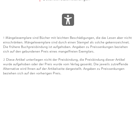
Mängelexemplare sind Bücher mit leichten Beschädigungen, die das Lesen aber nicht
1
einschränken. Mängelexemplare sind durch einen Stempel als solche gekennzeichnet.
Die frühere Buchpreisbindung ist aufgehoben. Angaben zu Preissenkungen beziehen
sich auf den gebundenen Preis eines mangelfreien Exemplars.
Diese Artikel unterliegen nicht der Preisbindung, die Preisbindung dieser Artikel
2
wurde aufgehoben oder der Preis wurde vom Verlag gesenkt. Die jeweils zutreffende
Alternative wird Ihnen auf der Artikelseite dargestellt. Angaben zu Preissenkungen
beziehen sich auf den vorherigen Preis.
Durch Öffnen der Leseprobe willigen Sie ein, dass Daten an den Anbieter der
3
Leseprobe übermittelt werden.
Der gebundene Preis dieses Artikels wird nach Ablauf des auf der Artikelseite
4
dargestellten Datums vom Verlag angehoben.
Der Preisvergleich bezieht sich auf die unverbindliche Preisempfehlung (UVP) des
5
Herstellers.
Der gebundene Preis dieses Artikels wurde vom Verlag gesenkt. Angaben zu
6
Preissenkungen beziehen sich auf den vorherigen Preis.
Die Preisbindung dieses Artikels wurde aufgehoben. Angaben zu Preissenkungen
7