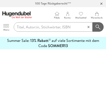
100 Tage Rückgaberecht***
Abholung in über 100 Filialen
Filiale
Konto
Merkzettel
Warenkorb
Hugendubel
Menu
Summer Sale:
13% Rabatt
auf viele Sortimente mit dem
12
mehr
Code
SOMMER13
erfahren