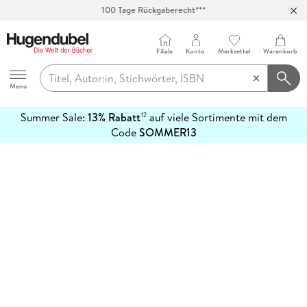
100 Tage Rückgaberecht***
Abholung in über 100 Filialen
Filiale
Konto
Merkzettel
Warenkorb
Hugendubel
Menu
Summer Sale:
13% Rabatt
auf viele Sortimente mit dem
12
mehr
Code
SOMMER13
erfahren