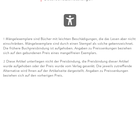
Mängelexemplare sind Bücher mit leichten Beschädigungen, die das Lesen aber nicht
1
einschränken. Mängelexemplare sind durch einen Stempel als solche gekennzeichnet.
Die frühere Buchpreisbindung ist aufgehoben. Angaben zu Preissenkungen beziehen
sich auf den gebundenen Preis eines mangelfreien Exemplars.
Diese Artikel unterliegen nicht der Preisbindung, die Preisbindung dieser Artikel
2
wurde aufgehoben oder der Preis wurde vom Verlag gesenkt. Die jeweils zutreffende
Alternative wird Ihnen auf der Artikelseite dargestellt. Angaben zu Preissenkungen
beziehen sich auf den vorherigen Preis.
Durch Öffnen der Leseprobe willigen Sie ein, dass Daten an den Anbieter der
3
Leseprobe übermittelt werden.
Der gebundene Preis dieses Artikels wird nach Ablauf des auf der Artikelseite
4
dargestellten Datums vom Verlag angehoben.
Der Preisvergleich bezieht sich auf die unverbindliche Preisempfehlung (UVP) des
5
Herstellers.
Der gebundene Preis dieses Artikels wurde vom Verlag gesenkt. Angaben zu
6
Preissenkungen beziehen sich auf den vorherigen Preis.
Die Preisbindung dieses Artikels wurde aufgehoben. Angaben zu Preissenkungen
7