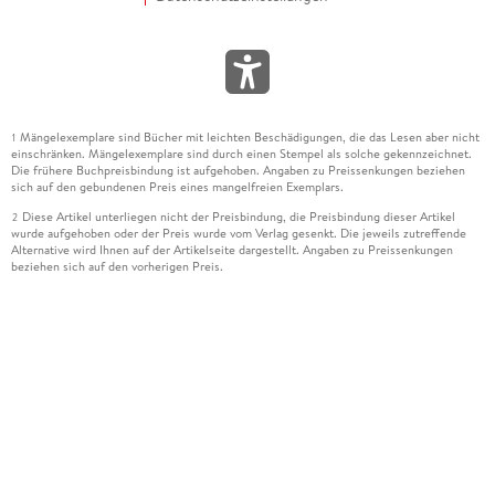
Mängelexemplare sind Bücher mit leichten Beschädigungen, die das Lesen aber nicht
1
einschränken. Mängelexemplare sind durch einen Stempel als solche gekennzeichnet.
Die frühere Buchpreisbindung ist aufgehoben. Angaben zu Preissenkungen beziehen
sich auf den gebundenen Preis eines mangelfreien Exemplars.
Diese Artikel unterliegen nicht der Preisbindung, die Preisbindung dieser Artikel
2
wurde aufgehoben oder der Preis wurde vom Verlag gesenkt. Die jeweils zutreffende
Alternative wird Ihnen auf der Artikelseite dargestellt. Angaben zu Preissenkungen
beziehen sich auf den vorherigen Preis.
Durch Öffnen der Leseprobe willigen Sie ein, dass Daten an den Anbieter der
3
Leseprobe übermittelt werden.
Der gebundene Preis dieses Artikels wird nach Ablauf des auf der Artikelseite
4
dargestellten Datums vom Verlag angehoben.
Der Preisvergleich bezieht sich auf die unverbindliche Preisempfehlung (UVP) des
5
Herstellers.
Der gebundene Preis dieses Artikels wurde vom Verlag gesenkt. Angaben zu
6
Preissenkungen beziehen sich auf den vorherigen Preis.
Die Preisbindung dieses Artikels wurde aufgehoben. Angaben zu Preissenkungen
7