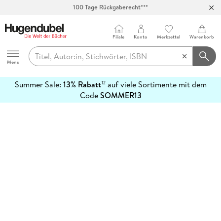
100 Tage Rückgaberecht***
Abholung in über 100 Filialen
Filiale
Konto
Merkzettel
Warenkorb
Hugendubel
Menu
Summer Sale:
13% Rabatt
auf viele Sortimente mit dem
12
mehr
Code
SOMMER13
erfahren