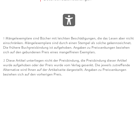
Mängelexemplare sind Bücher mit leichten Beschädigungen, die das Lesen aber nicht
1
einschränken. Mängelexemplare sind durch einen Stempel als solche gekennzeichnet.
Die frühere Buchpreisbindung ist aufgehoben. Angaben zu Preissenkungen beziehen
sich auf den gebundenen Preis eines mangelfreien Exemplars.
Diese Artikel unterliegen nicht der Preisbindung, die Preisbindung dieser Artikel
2
wurde aufgehoben oder der Preis wurde vom Verlag gesenkt. Die jeweils zutreffende
Alternative wird Ihnen auf der Artikelseite dargestellt. Angaben zu Preissenkungen
beziehen sich auf den vorherigen Preis.
Durch Öffnen der Leseprobe willigen Sie ein, dass Daten an den Anbieter der
3
Leseprobe übermittelt werden.
Der gebundene Preis dieses Artikels wird nach Ablauf des auf der Artikelseite
4
dargestellten Datums vom Verlag angehoben.
Der Preisvergleich bezieht sich auf die unverbindliche Preisempfehlung (UVP) des
5
Herstellers.
Der gebundene Preis dieses Artikels wurde vom Verlag gesenkt. Angaben zu
6
Preissenkungen beziehen sich auf den vorherigen Preis.
Die Preisbindung dieses Artikels wurde aufgehoben. Angaben zu Preissenkungen
7