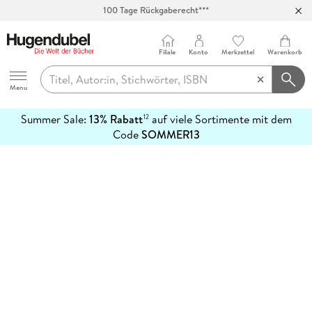
100 Tage Rückgaberecht***
Abholung in über 100 Filialen
Filiale
Konto
Merkzettel
Warenkorb
Hugendubel
Menu
Summer Sale:
13% Rabatt
auf viele Sortimente mit dem
12
mehr
Code
SOMMER13
erfahren