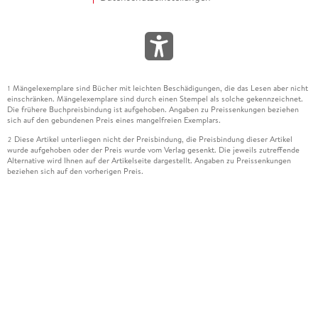
Mängelexemplare sind Bücher mit leichten Beschädigungen, die das Lesen aber nicht
1
einschränken. Mängelexemplare sind durch einen Stempel als solche gekennzeichnet.
Die frühere Buchpreisbindung ist aufgehoben. Angaben zu Preissenkungen beziehen
sich auf den gebundenen Preis eines mangelfreien Exemplars.
Diese Artikel unterliegen nicht der Preisbindung, die Preisbindung dieser Artikel
2
wurde aufgehoben oder der Preis wurde vom Verlag gesenkt. Die jeweils zutreffende
Alternative wird Ihnen auf der Artikelseite dargestellt. Angaben zu Preissenkungen
beziehen sich auf den vorherigen Preis.
Durch Öffnen der Leseprobe willigen Sie ein, dass Daten an den Anbieter der
3
Leseprobe übermittelt werden.
Der gebundene Preis dieses Artikels wird nach Ablauf des auf der Artikelseite
4
dargestellten Datums vom Verlag angehoben.
Der Preisvergleich bezieht sich auf die unverbindliche Preisempfehlung (UVP) des
5
Herstellers.
Der gebundene Preis dieses Artikels wurde vom Verlag gesenkt. Angaben zu
6
Preissenkungen beziehen sich auf den vorherigen Preis.
Die Preisbindung dieses Artikels wurde aufgehoben. Angaben zu Preissenkungen
7