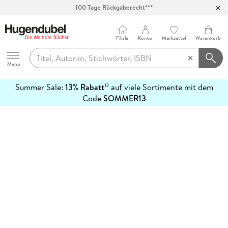
100 Tage Rückgaberecht***
Abholung in über 100 Filialen
Filiale
Konto
Merkzettel
Warenkorb
Hugendubel
Menu
Summer Sale:
13% Rabatt
auf viele Sortimente mit dem
12
mehr
Code
SOMMER13
erfahren