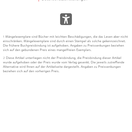
Mängelexemplare sind Bücher mit leichten Beschädigungen, die das Lesen aber nicht
1
einschränken. Mängelexemplare sind durch einen Stempel als solche gekennzeichnet.
Die frühere Buchpreisbindung ist aufgehoben. Angaben zu Preissenkungen beziehen
sich auf den gebundenen Preis eines mangelfreien Exemplars.
Diese Artikel unterliegen nicht der Preisbindung, die Preisbindung dieser Artikel
2
wurde aufgehoben oder der Preis wurde vom Verlag gesenkt. Die jeweils zutreffende
Alternative wird Ihnen auf der Artikelseite dargestellt. Angaben zu Preissenkungen
beziehen sich auf den vorherigen Preis.
Durch Öffnen der Leseprobe willigen Sie ein, dass Daten an den Anbieter der
3
Leseprobe übermittelt werden.
Der gebundene Preis dieses Artikels wird nach Ablauf des auf der Artikelseite
4
dargestellten Datums vom Verlag angehoben.
Der Preisvergleich bezieht sich auf die unverbindliche Preisempfehlung (UVP) des
5
Herstellers.
Der gebundene Preis dieses Artikels wurde vom Verlag gesenkt. Angaben zu
6
Preissenkungen beziehen sich auf den vorherigen Preis.
Die Preisbindung dieses Artikels wurde aufgehoben. Angaben zu Preissenkungen
7