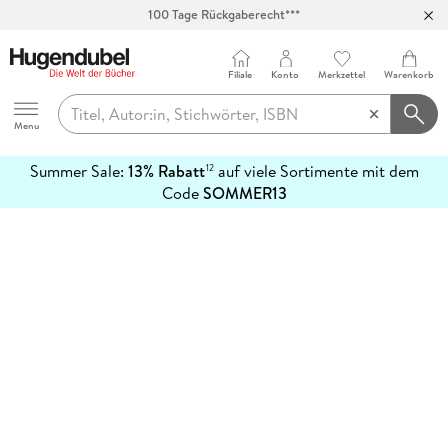
100 Tage Rückgaberecht***
Abholung in über 100 Filialen
Filiale
Konto
Merkzettel
Warenkorb
Hugendubel
Menu
Summer Sale:
13% Rabatt
auf viele Sortimente mit dem
12
mehr
Code
SOMMER13
erfahren