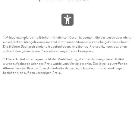
Mängelexemplare sind Bücher mit leichten Beschädigungen, die das Lesen aber nicht
1
einschränken. Mängelexemplare sind durch einen Stempel als solche gekennzeichnet.
Die frühere Buchpreisbindung ist aufgehoben. Angaben zu Preissenkungen beziehen
sich auf den gebundenen Preis eines mangelfreien Exemplars.
Diese Artikel unterliegen nicht der Preisbindung, die Preisbindung dieser Artikel
2
wurde aufgehoben oder der Preis wurde vom Verlag gesenkt. Die jeweils zutreffende
Alternative wird Ihnen auf der Artikelseite dargestellt. Angaben zu Preissenkungen
beziehen sich auf den vorherigen Preis.
Durch Öffnen der Leseprobe willigen Sie ein, dass Daten an den Anbieter der
3
Leseprobe übermittelt werden.
Der gebundene Preis dieses Artikels wird nach Ablauf des auf der Artikelseite
4
dargestellten Datums vom Verlag angehoben.
Der Preisvergleich bezieht sich auf die unverbindliche Preisempfehlung (UVP) des
5
Herstellers.
Der gebundene Preis dieses Artikels wurde vom Verlag gesenkt. Angaben zu
6
Preissenkungen beziehen sich auf den vorherigen Preis.
Die Preisbindung dieses Artikels wurde aufgehoben. Angaben zu Preissenkungen
7