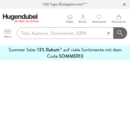
100 Tage Rückgaberecht***
Abholung in über 100 Filialen
Filiale
Konto
Merkzettel
Warenkorb
Hugendubel
Menu
Summer Sale:
13% Rabatt
auf viele Sortimente mit dem
12
mehr
Code
SOMMER13
erfahren