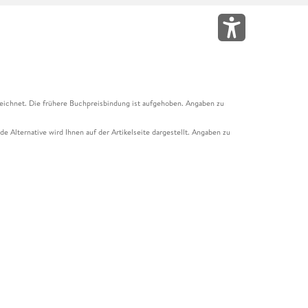
eichnet. Die frühere Buchpreisbindung ist aufgehoben. Angaben zu
e Alternative wird Ihnen auf der Artikelseite dargestellt. Angaben zu
ur Abholung mit Zahlung in der Filiale möglich. Der Gutschein ist nicht
t und das Hugendubel Hörbuch Abo. Der Gutschein ist nicht mit anderen