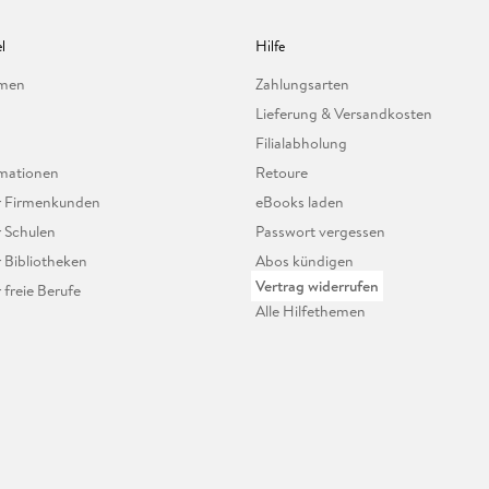
l
Hilfe
hmen
Zahlungsarten
Lieferung & Versandkosten
Filialabholung
mationen
Retoure
ür Firmenkunden
eBooks laden
r Schulen
Passwort vergessen
r Bibliotheken
Abos kündigen
Vertrag widerrufen
r freie Berufe
Alle Hilfethemen