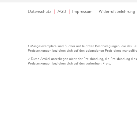
Datenschutz
AGB
Impressum
Widerrufsbelehrung
Mängelexemplare sind Bücher mit leichten Beschädigungen, die das Les
1
Preissenkungen beziehen sich auf den gebundenen Preis eines mangelfre
Diese Artikel unterliegen nicht der Preisbindung, die Preisbindung die
2
Preissenkungen beziehen sich auf den vorherigen Preis.
Durch Öffnen der Leseprobe willigen Sie ein, dass Daten an den Anbie
3
Der gebundene Preis dieses Artikels wird nach Ablauf des auf der Arti
4
Der Preisvergleich bezieht sich auf die unverbindliche Preisempfehlun
5
Der gebundene Preis dieses Artikels wurde vom Verlag gesenkt. Angabe
6
Die Preisbindung dieses Artikels wurde aufgehoben. Angaben zu Preis
7
Der gebundene Preis dieses Artikels wird nach Ablauf des auf der Arti
8
Ihr Gutschein SOMMER13 gilt bis einschließlich 10.08.2026. Sie könne
12
gültig für gesetzlich preisgebundene Artikel (deutschsprachige Bücher 
Gutscheinen und Geschenkkarten kombinierbar. Eine Barauszahlung ist ni