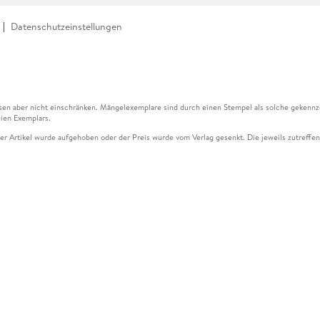
Datenschutzeinstellungen
en aber nicht einschränken. Mängelexemplare sind durch einen Stempel als solche gekennz
ien Exemplars.
ser Artikel wurde aufgehoben oder der Preis wurde vom Verlag gesenkt. Die jeweils zutreffend
ter der Leseprobe übermittelt werden.
kelseite dargestellten Datums vom Verlag angehoben.
g (UVP) des Herstellers.
n zu Preissenkungen beziehen sich auf den vorherigen Preis.
senkungen beziehen sich auf den letzten gebundenen Preis.
kelseite dargestellten Datums vom Verlag angehoben.
n den Gutschein ausschließlich online einlösen unter www.hugendubel.de. Keine Bestellung z
und eBooks) sowie für preisgebundene Kalender, tolino shine (4016621130466), tolino selec
cht möglich. Ein Weiterverkauf und der Handel des Gutscheincodes sind nicht gestattet.