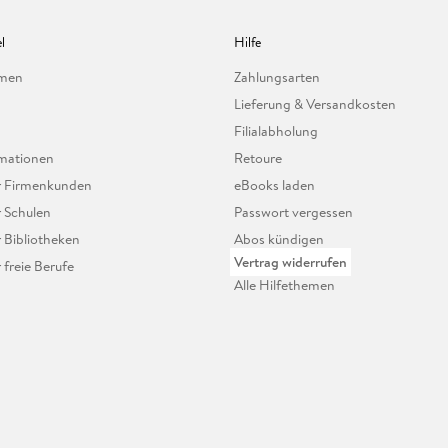
l
Hilfe
hmen
Zahlungsarten
Lieferung & Versandkosten
Filialabholung
mationen
Retoure
ür Firmenkunden
eBooks laden
r Schulen
Passwort vergessen
r Bibliotheken
Abos kündigen
Vertrag widerrufen
r freie Berufe
Alle Hilfethemen