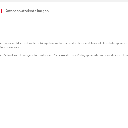
Datenschutzeinstellungen
en aber nicht einschränken. Mängelexemplare sind durch einen Stempel als solche gekennz
ien Exemplars.
ser Artikel wurde aufgehoben oder der Preis wurde vom Verlag gesenkt. Die jeweils zutreffend
ter der Leseprobe übermittelt werden.
kelseite dargestellten Datums vom Verlag angehoben.
g (UVP) des Herstellers.
n zu Preissenkungen beziehen sich auf den vorherigen Preis.
senkungen beziehen sich auf den letzten gebundenen Preis.
kelseite dargestellten Datums vom Verlag angehoben.
n den Gutschein ausschließlich online einlösen unter www.hugendubel.de. Keine Bestellung z
und eBooks) sowie für preisgebundene Kalender, tolino shine (4016621130466), tolino selec
cht möglich. Ein Weiterverkauf und der Handel des Gutscheincodes sind nicht gestattet.