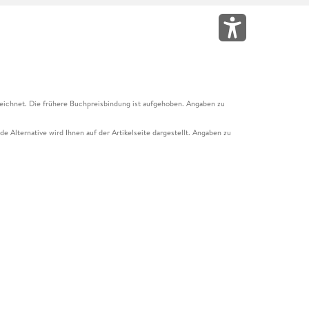
eichnet. Die frühere Buchpreisbindung ist aufgehoben. Angaben zu
e Alternative wird Ihnen auf der Artikelseite dargestellt. Angaben zu
ur Abholung mit Zahlung in der Filiale möglich. Der Gutschein ist nicht
t und das Hugendubel Hörbuch Abo. Der Gutschein ist nicht mit anderen