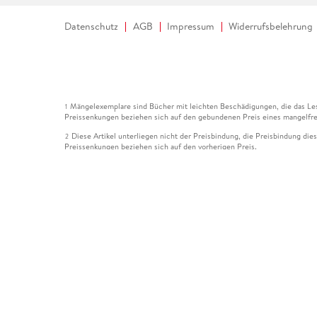
Datenschutz
AGB
Impressum
Widerrufsbelehrung
Mängelexemplare sind Bücher mit leichten Beschädigungen, die das Les
1
Preissenkungen beziehen sich auf den gebundenen Preis eines mangelfre
Diese Artikel unterliegen nicht der Preisbindung, die Preisbindung die
2
Preissenkungen beziehen sich auf den vorherigen Preis.
Durch Öffnen der Leseprobe willigen Sie ein, dass Daten an den Anbie
3
Der gebundene Preis dieses Artikels wird nach Ablauf des auf der Arti
4
Der Preisvergleich bezieht sich auf die unverbindliche Preisempfehlun
5
Der gebundene Preis dieses Artikels wurde vom Verlag gesenkt. Angabe
6
Die Preisbindung dieses Artikels wurde aufgehoben. Angaben zu Preis
7
Der gebundene Preis dieses Artikels wird nach Ablauf des auf der Arti
8
Ihr Gutschein SOMMER13 gilt bis einschließlich 10.08.2026. Sie könne
12
gültig für gesetzlich preisgebundene Artikel (deutschsprachige Bücher 
Gutscheinen und Geschenkkarten kombinierbar. Eine Barauszahlung ist ni