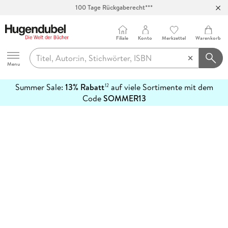
100 Tage Rückgaberecht***
Abholung in über 100 Filialen
Filiale
Konto
Merkzettel
Warenkorb
Hugendubel
Menu
Summer Sale:
13% Rabatt
auf viele Sortimente mit dem
12
mehr
Code
SOMMER13
erfahren