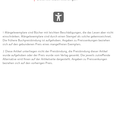
Mängelexemplare sind Bücher mit leichten Beschädigungen, die das Lesen aber nicht
1
einschränken. Mängelexemplare sind durch einen Stempel als solche gekennzeichnet.
Die frühere Buchpreisbindung ist aufgehoben. Angaben zu Preissenkungen beziehen
sich auf den gebundenen Preis eines mangelfreien Exemplars.
Diese Artikel unterliegen nicht der Preisbindung, die Preisbindung dieser Artikel
2
wurde aufgehoben oder der Preis wurde vom Verlag gesenkt. Die jeweils zutreffende
Alternative wird Ihnen auf der Artikelseite dargestellt. Angaben zu Preissenkungen
beziehen sich auf den vorherigen Preis.
Durch Öffnen der Leseprobe willigen Sie ein, dass Daten an den Anbieter der
3
Leseprobe übermittelt werden.
Der gebundene Preis dieses Artikels wird nach Ablauf des auf der Artikelseite
4
dargestellten Datums vom Verlag angehoben.
Der Preisvergleich bezieht sich auf die unverbindliche Preisempfehlung (UVP) des
5
Herstellers.
Der gebundene Preis dieses Artikels wurde vom Verlag gesenkt. Angaben zu
6
Preissenkungen beziehen sich auf den vorherigen Preis.
Die Preisbindung dieses Artikels wurde aufgehoben. Angaben zu Preissenkungen
7